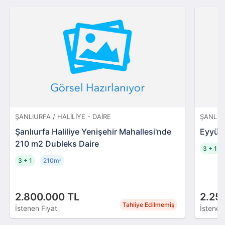
ŞANLIURFA / HALILIYE - DAIRE
ŞANLIUR
Şanlıurfa Haliliye Yenişehir Mahallesi'nde
Eyyübi
210 m2 Dubleks Daire
3 + 1
3 + 1
210m
²
2.800.000 TL
2.25
Tahliye Edilmemiş
İstenen Fiyat
İstenen