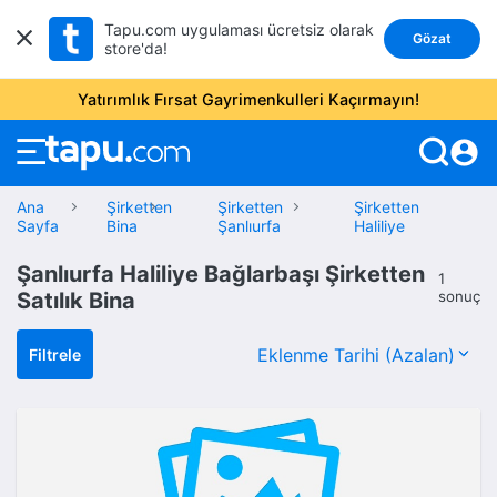
Tapu.com uygulaması ücretsiz olarak
Gözat
store'da!
Yatırımlık Fırsat Gayrimenkulleri Kaçırmayın!
account_circle
Ana
Şirketten
Şirketten
Şirketten
Sayfa
Bina
Şanlıurfa
Haliliye
Şanlıurfa Haliliye Bağlarbaşı Şirketten
1
Satılık Bina
sonuç
Filtrele