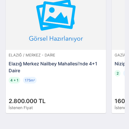
ELAZIĞ / MERKEZ - DAIRE
GAZIANT
Elazığ Merkez Nailbey Mahallesi'nde 4+1
Nizip 
Daire
2
2
4 + 1
175m
²
2.800.000 TL
160.
İstenen Fiyat
İstenen