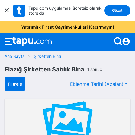
Tapu.com uygulaması ücretsiz olarak
Gözat
store'da!
Yatırımlık Fırsat Gayrimenkulleri Kaçırmayın!
account_circle
Ana Sayfa
Şirketten Bina
Elazığ Şirketten Satılık Bina
1 sonuç
Filtrele