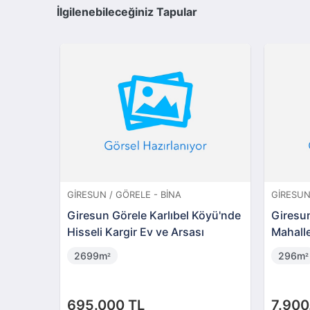
İlgilenebileceğiniz Tapular
GIRESUN / GÖRELE - BINA
GIRESUN
Giresun Görele Karlıbel Köyü'nde
Giresu
Hisseli Kargir Ev ve Arsası
Mahalle
2699m
296m
²
²
695.000 TL
7.900