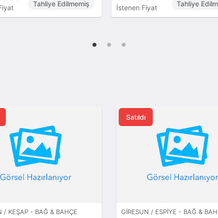
Tahliye Edilmemiş
Tahliye Edil
Fiyat
İstenen Fiyat
Satıldı
 / KEŞAP - BAĞ & BAHÇE
GIRESUN / ESPIYE - BAĞ & BA