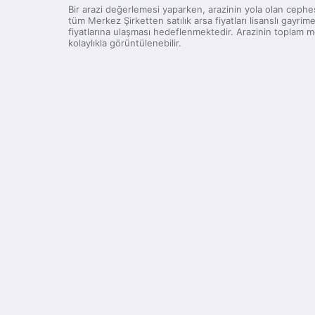
Bir arazi değerlemesi yaparken, arazinin yola olan cephesi
tüm Merkez Şirketten satılık arsa fiyatları lisanslı gayr
fiyatlarına ulaşması hedeflenmektedir. Arazinin toplam me
kolaylıkla görüntülenebilir.