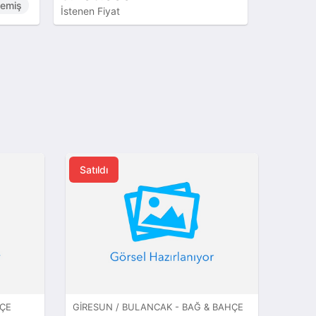
memiş
İstenen Fiyat
İstenen Fi
Satıldı
HÇE
GIRESUN / BULANCAK - BAĞ & BAHÇE