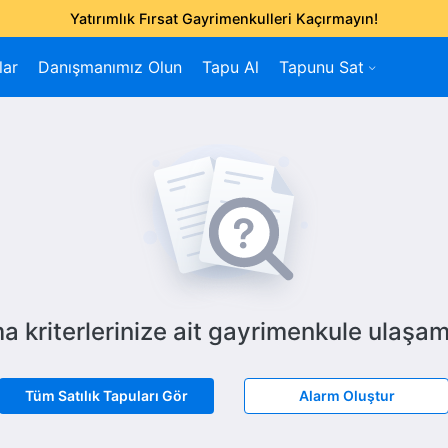
Yatırımlık Fırsat Gayrimenkulleri Kaçırmayın!
lar
Danışmanımız Olun
Tapu Al
Tapunu Sat
a kriterlerinize ait gayrimenkule ulaşam
Tüm Satılık Tapuları Gör
Alarm Oluştur