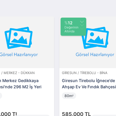
%
12
Değerinin
Altında
 / MERKEZ - DÜKKAN
GIRESUN / TIREBOLU - BINA
n Merkez Gedikkaya
Giresun Tirebolu İğnece'de
si'nde 296 M2 İş Yeri
Ahşap Ev Ve Fındık Bahçes
80m
²
.000 TL
585.000 TL