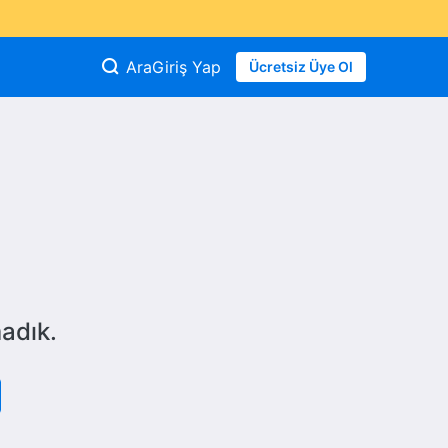
Ara
Giriş Yap
Ücretsiz Üye Ol
adık.