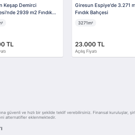
n Keşap Demirci
Giresun Espiye'de 3.271 
esi'nde 2939 m2 Fındık
Fındık Bahçesi
i
m
3271m
²
²
00 TL
23.000 TL
yatı
Açılış Fiyatı
ına güvenli ve hızlı bir şekilde teklif verebilirsiniz. Finansal kuruluşlar, 
ni alternatifler eklenmektedir.
ı