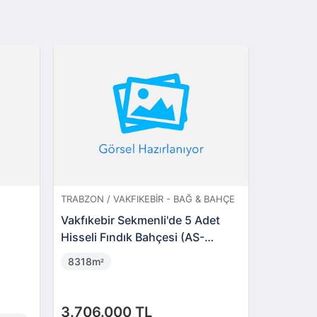
TRABZON / VAKFIKEBIR - BAĞ & BAHÇE
TRABZON /
Vakfıkebir Sekmenli'de 5 Adet
Vakfıkeb
i
Hisseli Fındık Bahçesi (AS-
Adet Fın
02674)
02469)
8318m
1820m
²
²
3.706.000 TL
830.00