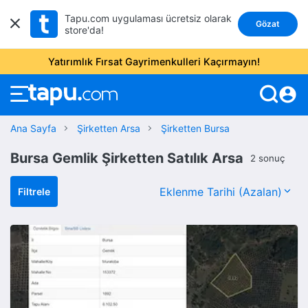
Tapu.com uygulaması ücretsiz olarak
Gözat
store'da!
Yatırımlık Fırsat Gayrimenkulleri Kaçırmayın!
account_circle
Ana Sayfa
Şirketten Arsa
Şirketten Bursa
Bursa Gemlik Şirketten Satılık Arsa
2 sonuç
Filtrele