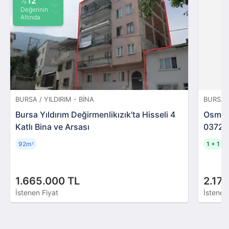
%
12
Değerinin
Altında
BURSA / YILDIRIM - BINA
BURSA 
Bursa Yıldırım Değirmenlikızık'ta Hisseli 4
Osman
Katlı Bina ve Arsası
03724
92m
1 + 1
²
1.665.000 TL
2.17
İstenen Fiyat
İstenen