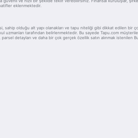
na güvenli ve hızlı bir şekilde teklif verebilirsiniz. Finansal kuruluşlar, şi
natifler eklenmektedir.
, sahip olduğu alt yapı olanakları ve tapu niteliği gibi dikkat edilen bir
enkul uzmanları tarafından belirlenmektedir. Bu sayede Tapu.com müşterileri
arsel detayları ve daha bir çok gerçek özellik satın alınmak istenilen Bur