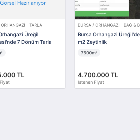
 ORHANGAZI - TARLA
BURSA / ORHANGAZI - BAĞ & 
Orhangazi Üreğil
Bursa Orhangazi Üreğil'd
esi'nde 7 Dönüm Tarla
m2 Zeytinlik
m
7500m
²
²
5.000 TL
4.700.000 TL
Fiyat
İstenen Fiyat