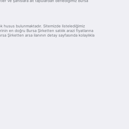
rketler ve şahıslara ait tapulardan derlediğimiz Bursa
 çok husus bulunmaktadır. Sitemizde listelediğimiz
nin en doğru Bursa Şirketten satılık arazi fiyatlarına
sa Şirketten arsa ilanının detay sayfasında kolaylıkla