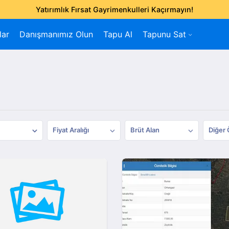
Yatırımlık Fırsat Gayrimenkulleri Kaçırmayın!
lar
Danışmanımız Olun
Tapu Al
Tapunu Sat
Fiyat Aralığı
Brüt Alan
Diğer 