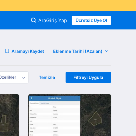
Ara
Giriş Yap
Ücretsiz Üye Ol
Aramayı Kaydet
Özellikler
Temizle
Filtreyi Uygula