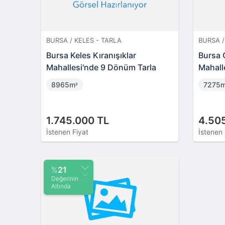
BURSA / KELES - TARLA
BURSA /
Bursa Keles Kıranışıklar
Bursa 
Mahallesi'nde 9 Dönüm Tarla
Mahall
8965m
7275
²
1.745.000 TL
4.50
İstenen Fiyat
İstenen 
%
21
Değerinin
Altında