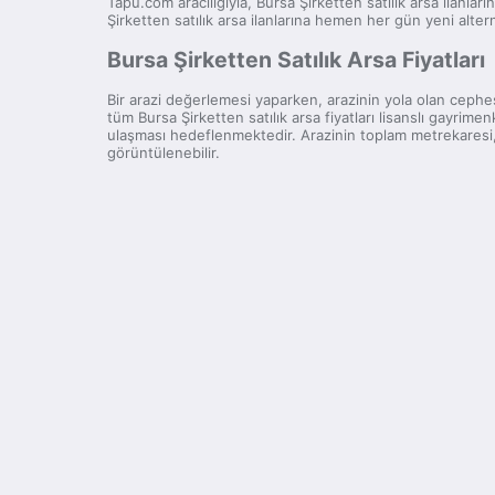
Tapu.com aracılığıyla, Bursa Şirketten satılık arsa ilanları
Şirketten satılık arsa ilanlarına hemen her gün yeni alter
Bursa Şirketten Satılık Arsa Fiyatları
Bir arazi değerlemesi yaparken, arazinin yola olan cephesi
tüm Bursa Şirketten satılık arsa fiyatları lisanslı gayrim
ulaşması hedeflenmektedir. Arazinin toplam metrekaresi, p
görüntülenebilir.