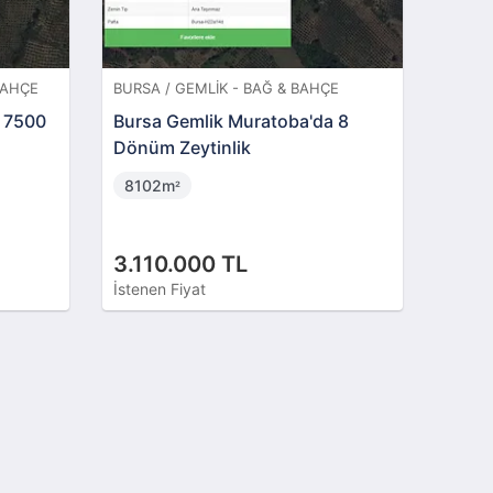
BAHÇE
BURSA / GEMLIK - BAĞ & BAHÇE
e 7500
Bursa Gemlik Muratoba'da 8
Dönüm Zeytinlik
8102m
²
3.110.000 TL
İstenen Fiyat