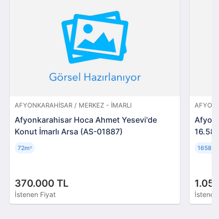
AFYONKARAHISAR / MERKEZ - İMARLI
AFYONK
Afyonkarahisar Hoca Ahmet Yesevi'de
Afyonk
Konut İmarlı Arsa (AS-01887)
16.588
72m
16588
²
370.000 TL
1.05
İstenen Fiyat
İstenen