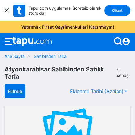
Tapu.com uygulaması ücretsiz olarak
Gözat
store'da!
Yatırımlık Fırsat Gayrimenkulleri Kaçırmayın!
account_circle
Ana Sayfa
Sahibinden Tarla
Afyonkarahisar Sahibinden Satılık
1
Tarla
sonuç
Filtrele