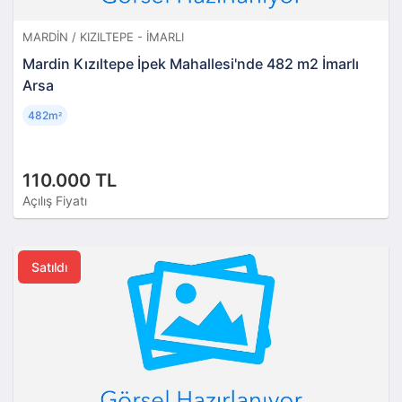
MARDIN / KIZILTEPE - İMARLI
Mardin Kızıltepe İpek Mahallesi'nde 482 m2 İmarlı
Arsa
482m
²
110.000 TL
Açılış Fiyatı
Satıldı