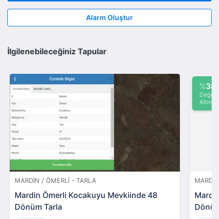
Alarm Oluştur
İlgilenebileceğiniz Tapular
%
38
Değeri
Altında
MARDIN / ÖMERLI - TARLA
MARDIN
Mardin Ömerli Kocakuyu Mevkiinde 48
Mardin
Dönüm Tarla
Dönüm