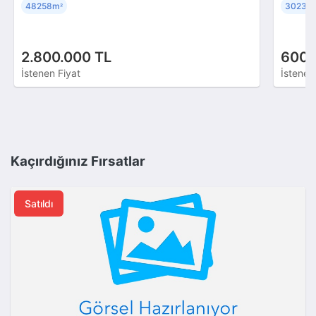
48258m
30238
²
2.800.000 TL
600.
İstenen Fiyat
İstenen
Kaçırdığınız Fırsatlar
Satıldı