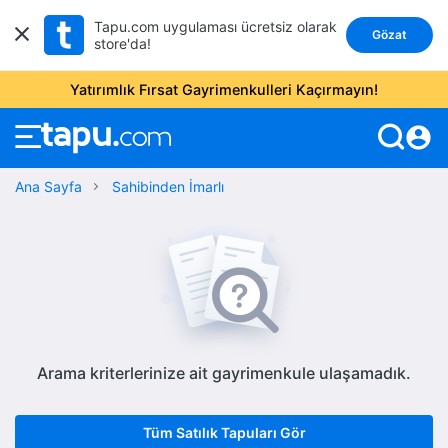
Tapu.com uygulaması ücretsiz olarak
Gözat
store'da!
Yatırımlık Fırsat Gayrimenkulleri Kaçırmayın!
account_circle
Ana Sayfa
Sahibinden İmarlı
Arama kriterlerinize ait gayrimenkule ulaşamadık.
Tüm Satılık Tapuları Gör