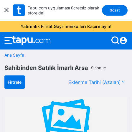
Tapu.com uygulaması ücretsiz olarak
Gözat
store'da!
Yatırımlık Fırsat Gayrimenkulleri Kaçırmayın!
account_circle
Ana Sayfa
Sahibinden Satılık İmarlı Arsa
9 sonuç
Filtrele