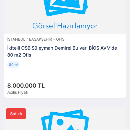
İSTANBUL / BAŞAKŞEHIR - OFIS
İkitelli OSB Süleyman Demirel Bulvarı BİOS AVM'de
80 m2 Ofis
80m
²
8.000.000 TL
Açılış Fiyatı
Satıldı