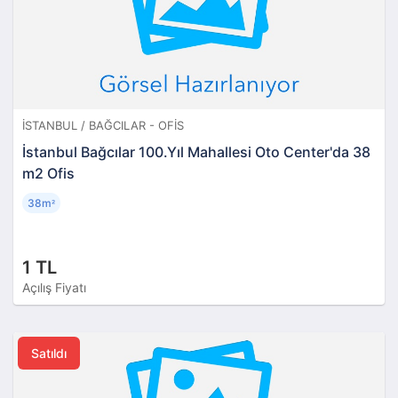
İSTANBUL / BAĞCILAR - OFIS
İstanbul Bağcılar 100.Yıl Mahallesi Oto Center'da 38
m2 Ofis
38m
²
1 TL
Açılış Fiyatı
Satıldı