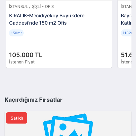
İSTANBUL / ŞIŞLI - OFIS
İSTANB
KİRALIK-Mecidiyeköy Büyükdere
Bayram
Caddesi'nde 150 m2 Ofis
Katlı T
150m
1132m
²
²
105.000 TL
51.6
İstenen Fiyat
İstenen
Kaçırdığınız Fırsatlar
Satıldı