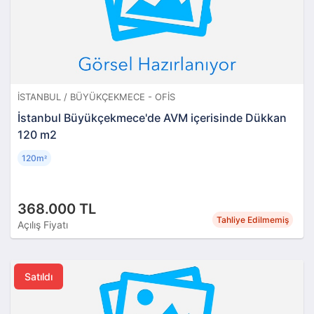
İSTANBUL / BÜYÜKÇEKMECE - OFIS
İstanbul Büyükçekmece'de AVM içerisinde Dükkan
120 m2
120m
²
368.000 TL
Tahliye Edilmemiş
Açılış Fiyatı
Satıldı