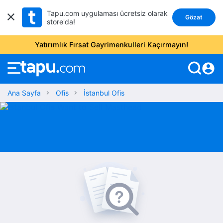
Tapu.com uygulaması ücretsiz olarak
Gözat
store'da!
Yatırımlık Fırsat Gayrimenkulleri Kaçırmayın!
account_circle
Ana Sayfa
Ofis
İstanbul Ofis