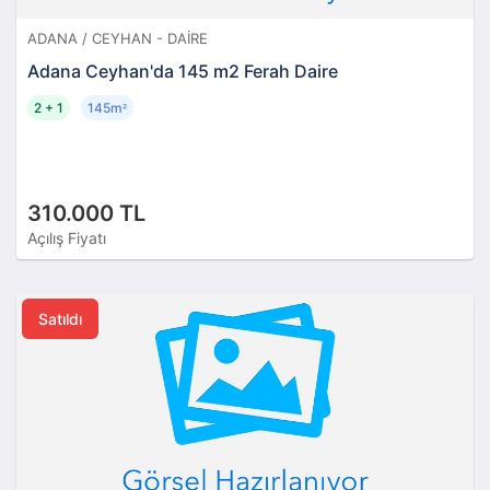
ADANA / CEYHAN - DAIRE
Adana Ceyhan'da 145 m2 Ferah Daire
2 + 1
145m
²
310.000 TL
Açılış Fiyatı
Satıldı