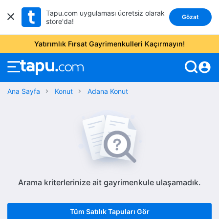
Tapu.com uygulaması ücretsiz olarak
Gözat
store'da!
Yatırımlık Fırsat Gayrimenkulleri Kaçırmayın!
account_circle
Ana Sayfa
Konut
Adana Konut
Arama kriterlerinize ait gayrimenkule ulaşamadık.
Tüm Satılık Tapuları Gör