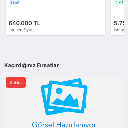
88m
4 + 1
²
640.000 TL
5.75
İstenen Fiyat
İstenen
Kaçırdığınız Fırsatlar
Satıldı