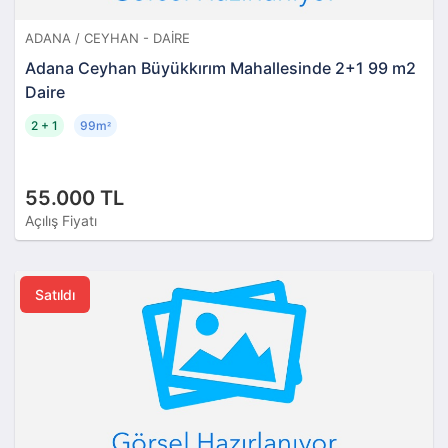
ADANA / CEYHAN - DAIRE
Adana Ceyhan Büyükkırım Mahallesinde 2+1 99 m2
Daire
2 + 1
99m
²
55.000 TL
Açılış Fiyatı
Satıldı