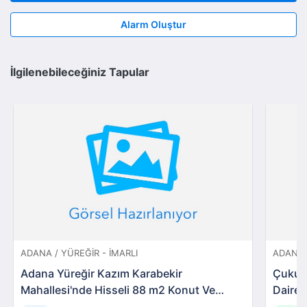
Alarm Oluştur
İlgilenebileceğiniz Tapular
ADANA / YÜREĞIR - İMARLI
ADANA 
Adana Yüreğir Kazım Karabekir
Çukuro
Mahallesi'nde Hisseli 88 m2 Konut Ve
Daire
Ticari İmarlı Arsa