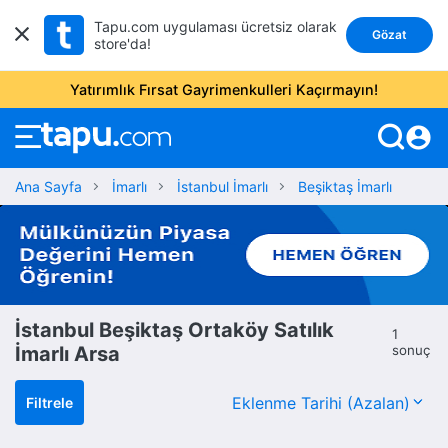
Tapu.com uygulaması ücretsiz olarak
Gözat
store'da!
Yatırımlık Fırsat Gayrimenkulleri Kaçırmayın!
account_circle
Ana Sayfa
İmarlı
İstanbul İmarlı
Beşiktaş İmarlı
İstanbul Beşiktaş Ortaköy Satılık
1
İmarlı Arsa
sonuç
Filtrele