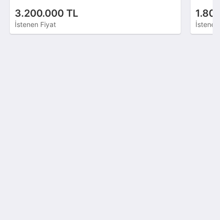
3.200.000 TL
1.80
İstenen Fiyat
İstenen