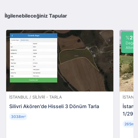
İlgilenebileceğiniz Tapular
%
25
Değeri
Altında
İSTANBUL / SILIVRI - TARLA
İSTANB
Silivri Akören'de Hisseli 3 Dönüm Tarla
İstanb
1/29 A
3038m
²
265m
²