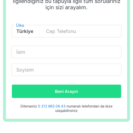
İlgilendiğiniz bu tapuyla ilgili tüm sorularınız
için sizi arayalım.
Ülke
Cep Telefonu
İsim
Soyisim
Beni Arayın
Dilerseniz
0 212 963 06 43
numaralı telefondan da bize
ulaşabilirsiniz