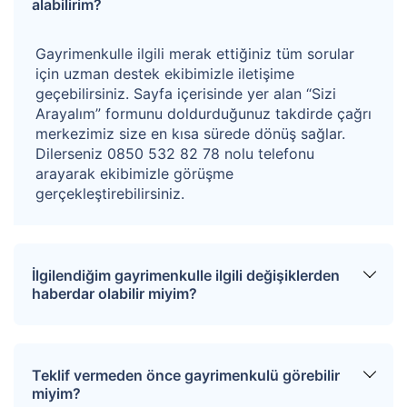
alabilirim?
Teklifin değerlendirme sonucu (onay/red) ortalama 3 -
4 hafta sürede, satıcı tarafından gelmektedir.
Gayrimenkulle ilgili merak ettiğiniz tüm sorular
için uzman destek ekibimizle iletişime
geçebilirsiniz. Sayfa içerisinde yer alan “Sizi
Arayalım” formunu doldurduğunuz takdirde çağrı
merkezimiz size en kısa sürede dönüş sağlar.
Dilerseniz 0850 532 82 78 nolu telefonu
arayarak ekibimizle görüşme
gerçekleştirebilirsiniz.
İlgilendiğim gayrimenkulle ilgili değişiklerden
haberdar olabilir miyim?
Sitemize üye olarak ilgilendiğiniz tapuları
favorinize ekleyebilirsiniz. Favorilere eklediğiniz
Teklif vermeden önce gayrimenkulü görebilir
tapular hakkında tüm haberler, değişiklikler ve
miyim?
açık artırma tarihlerinde oluşacak gelişmeler size