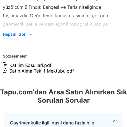
yüzölçümlü Fındık Bahçesi ve Tarla niteliğinde
taşınmazdır. Değerleme konusu taşınmaz çokgen
geometrik şekle ve aşırı eğimli topografik yapıya
sahiptir. Taşınmaz kuzeydoğuda kadastro yoluna
Hepsini Gör
cephesi bulunmakta olup, diğer yönlerde komşu
parseller ile sınırlıdır. Parsel üzerinde herhangi bir yapı
Sözleşmeler
bulunmadığı gözlemlenmiştir. Ağaçlık alan formundadır.
Katilim Kosullari.pdf
Ortalama rakımı 170 metredir.
Satın Alma Teklif Mektubu.pdf
Vakfıkebir ilçesi, Tarlacık Mahallesi, Halilli Mahallesi
(Değirmen Boğazı) Mevkii, 134 ada 28 parsel “Fındık
Tapu.com'dan Arsa Satın Alınırken Sık
Bahçesi ve Tarla” vasıflı parseldir.
Sorulan Sorular
Kazanan teklifin %4+KDV’si oranında hizmet bedeli
alınacaktır.
Gayrimenkulle ilgili nasıl daha fazla bilgi