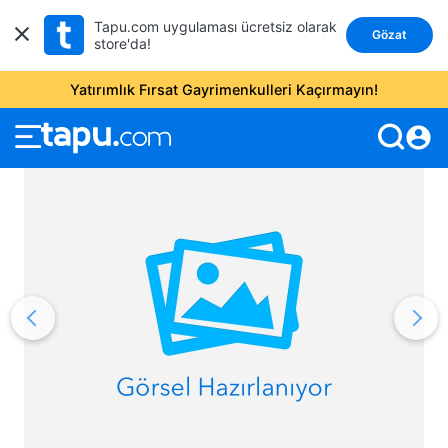
Tapu.com uygulaması ücretsiz olarak
Gözat
store'da!
Yatırımlık Fırsat Gayrimenkulleri Kaçırmayın!
account_circle