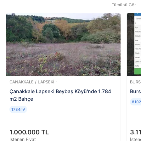
gerçekleşene dek yeniden teklif verebilirsiniz.
Verilen teklif onaylandıktan sonra satın almaktan
Tümünü Gör
vazgeçen katılımcıya hizmet bedeli iade
edilmemektedir.
ÇANAKKALE / LAPSEKI -
BURS
Çanakkale Lapseki Beybaş Köyü'nde 1.784
Burs
m2 Bahçe
810
1784m
²
1.000.000 TL
3.1
İstenen Fiyat
İsten