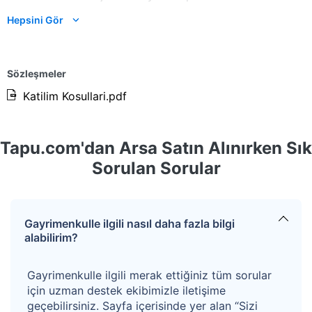
bulunmamaktadır ancak yaklaşık 180 m mesafededir.
Hepsini Gör
Tarla üzerindeki ağaçların durumu ve verimliliği
bilinmemektedir. Alıcı mevcut haliyle almayı kabul
Sözleşmeler
eder.
Katilim Kosullari.pdf
Kazanan teklifin %4+KDV’si oranında hizmet bedeli
alınacaktır.
Tapu.com'dan Arsa Satın Alınırken Sık
Sorulan Sorular
Gayrimenkulle ilgili nasıl daha fazla bilgi
alabilirim?
Gayrimenkulle ilgili merak ettiğiniz tüm sorular
için uzman destek ekibimizle iletişime
geçebilirsiniz. Sayfa içerisinde yer alan “Sizi