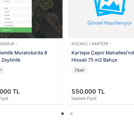
Ğ / ERGENE -
BURSA / GEMLIK -
Yeşiltepe Mahallesi'nde
Gemlik Adliye Mahallesi'nd
yı
Hisseli Bina ve Arsası
46m
²
.000 TL
2.600.000 TL
Fiyat
İstenen Fiyat