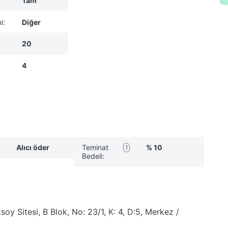
Tam
i:
Diğer
20
4
Alıcı öder
Teminat
% 10
!
Bedeli:
y Sitesi, B Blok, No: 23/1, K: 4, D:5, Merkez /