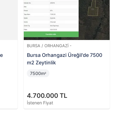
BURSA / YILDIRIM -
e
Bursa Yıldırım Değirmenlikızık'ta
Hisseli 4 Katlı Bina ve Arsası
92m
²
1.665.000 TL
İstenen Fiyat