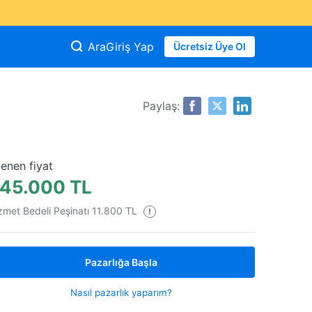
Ara
Giriş Yap
Ücretsiz Üye Ol
Paylaş:
tenen fiyat
45.000 TL
zmet Bedeli Peşinatı 11.800 TL
!
Pazarlığa Başla
Nasıl pazarlık yaparım?