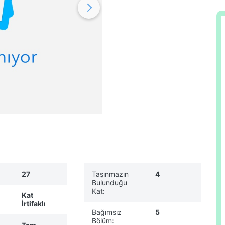
27
Taşınmazın
4
Bulunduğu
Kat:
Kat
İrtifaklı
Bağımsız
5
Bölüm: