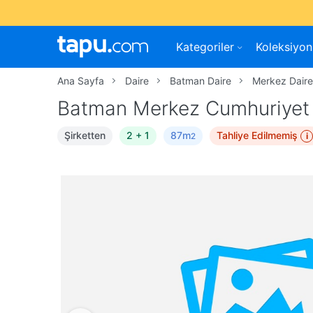
Kategoriler
Koleksiyon
Ana Sayfa
Daire
Batman Daire
Merkez Dair
Batman Merkez Cumhuriyet 
Şirketten
2 + 1
87m
Tahliye Edilmemiş
i
2