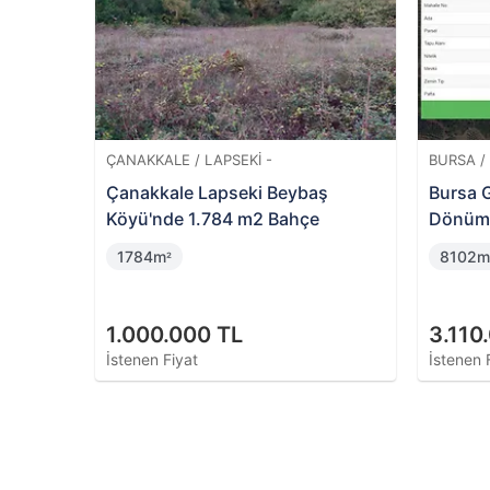
BALIKESIR / İVRINDI -
TEKIRDA
e 7500
Balıkesir İvrindi Kurtuluş
Ergene 
Mahallesi'nde Hisseli 14 Dönüm
Arsa Pa
Tarla
14522m
81m
²
²
1.985.000 TL
1.885
İstenen Fiyat
İstenen 