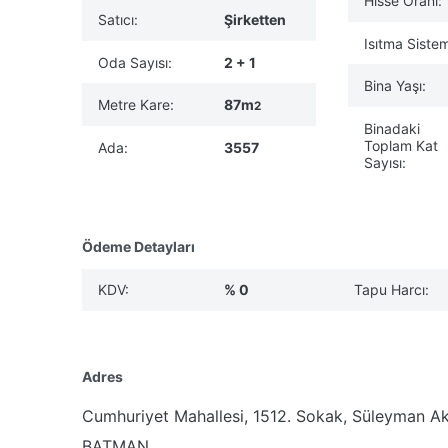
Hisse Oranı:
Satıcı:
Şirketten
Isıtma Sistem
Oda Sayısı:
2 + 1
Bina Yaşı:
Metre Kare:
87m
2
Binadaki
Toplam Kat
Ada:
3557
Sayısı:
Ödeme Detayları
KDV:
% 0
Tapu Harcı:
Adres
Cumhuriyet Mahallesi, 1512. Sokak, Süleyman Akso
BATMAN