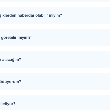
eli alınacaktır.
işiklerden haberdar olabilir miyim?
ama 3 - 4 hafta sürede, satıcı tarafından
puları favorinize ekleyebilirsiniz. Favorilere eklediğiniz tap
rinde oluşacak gelişmeler size SMS ve e-mail yoluyla iletilir.
görebilir miyim?
izi Arayalım” formunu doldurmanız gerekmektedir. Çağrı merk
evunuzu oluşturur.
ın alacağım?
iğiniz gayrimenkulün sayfasında yer alan “Teklif Ver” ya da “
 yönlendirilirsiniz. Bu sayfada teklifinizi girin, son olarak “
i ödüyorum?
ğerlendirilerek onaylanır ya da reddedilir. Satıcının dönüşü tar
rı bir araya getirmek amacıyla teklif verme sürecinde “Hizme
artı bilgilerinizi girerek veya EFT ile hizmet bedelinizi ödey
lerliyor?