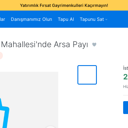
Yatırımlık Fırsat Gayrimenkulleri Kaçırmayın!
lar
Danışmanımız Olun
Tapu Al
Tapunu Sat
e
Mahallesi'nde Arsa Payı
İs
2
Hi