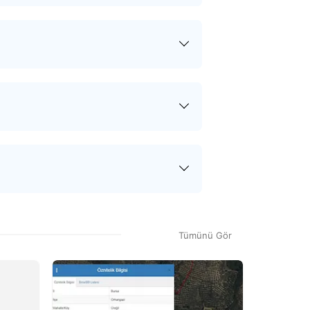
 sonra tapu.com siz ve satıcı
akların ve varsa sözleşmelerin
tirilir. Devir sürecinin her adımında
sürecinde ödediğiniz hizmet bedeli
 hizmet bedeli dışında herhangi bir
n teklif onaylandıktan sonra satın
tiz raporu, gayrimenkulün gerçek
raporu sonucunda tapu kayıtlarıyla
Tümünü Gör
 ve evin piyasa değerini öğrenmek
%
12
Değerinin
Altında