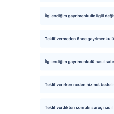
Kazanan teklifin %4+KDV’si oranında hizmet bed
İlgilendiğim gayrimenkulle ilgili değ
Teklifin değerlendirme sonucu (onay/red) ortal
Sitemize üye olarak ilgilendiğiniz ta
gelmektedir.
değişiklikler ve açık artırma tarihle
Teklif vermeden önce gayrimenkulü 
İlgili mülkü ziyaret etmek için “S
sağlayarak uygun tarihler için rand
İlgilendiğim gayrimenkulü nasıl sat
Üye girişi yaptıktan sonra ilgilend
tıkladığınızda teklif verme sayfasına
Teklif verirken neden hizmet bedel
Verdiğiniz teklif satıcı tarafından de
Tapu.com ciddi alıcılar ile satıcıla
Ödeme ekranından kredi kartı, banka k
Teklif verdikten sonraki süreç nasıl i