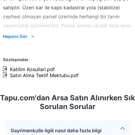
sahiptir. Üzeri kar ile kaplı kadastral yola (stabilize)
cephesi olmayan parsel üzerinde herhangi bir tarım
yapılmadığı gözlenmiştir. Parsel sınırları doğal tarla sınırı
şeklindedir. Parsel sulama imkanına sahip değildir.
Hepsini Gör
Kazanan teklifin %4+KDV’si oranında hizmet bedeli
alınacaktır.
Sözleşmeler
Katilim Kosullari.pdf
Satın Alma Teklif Mektubu.pdf
Tapu.com'dan Arsa Satın Alınırken Sık
Sorulan Sorular
Gayrimenkulle ilgili nasıl daha fazla bilgi