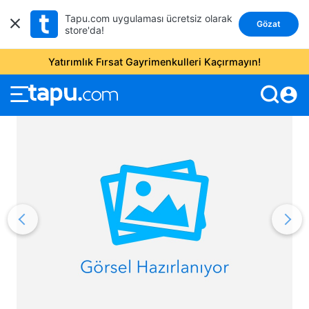
Tapu.com uygulaması ücretsiz olarak
Gözat
store'da!
Yatırımlık Fırsat Gayrimenkulleri Kaçırmayın!
account_circle