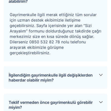
alabilirim?
Gayrimenkulle ilgili merak ettiğiniz tüm sorular
için uzman destek ekibimizle iletişime
geçebilirsiniz. Sayfa içerisinde yer alan “Sizi
Arayalım” formunu doldurduğunuz takdirde çağrı
merkezimiz size en kısa sürede dönüş sağlar.
Dilerseniz 0850 532 82 78 nolu telefonu
arayarak ekibimizle görüşme
gerçekleştirebilirsiniz.
İlgilendiğim gayrimenkulle ilgili değişiklerden
haberdar olabilir miyim?
Sitemize üye olarak ilgilendiğiniz tapuları
favorinize ekleyebilirsiniz. Favorilere eklediğiniz
Teklif vermeden önce gayrimenkulü görebilir
tapular hakkında tüm haberler, değişiklikler ve
miyim?
açık artırma tarihlerinde oluşacak gelişmeler size