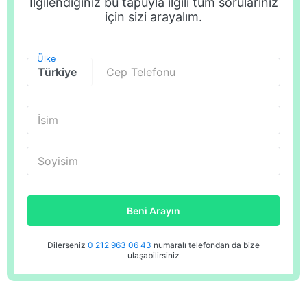
İlgilendiğiniz bu tapuyla ilgili tüm sorularınız
için sizi arayalım.
Ülke
Cep Telefonu
İsim
Soyisim
Beni Arayın
Dilerseniz
0 212 963 06 43
numaralı telefondan da bize
ulaşabilirsiniz