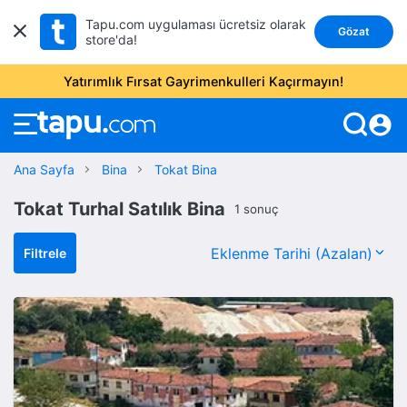
Tapu.com uygulaması ücretsiz olarak
Gözat
store'da!
Yatırımlık Fırsat Gayrimenkulleri Kaçırmayın!
account_circle
Ana Sayfa
Bina
Tokat Bina
Tokat Turhal Satılık Bina
1 sonuç
Filtrele