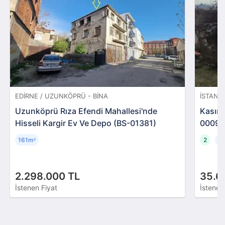
EDIRNE / UZUNKÖPRÜ - BINA
İSTANB
Uzunköprü Rıza Efendi Mahallesi'nde
Kasımp
Hisseli Kargir Ev Ve Depo (BS-01381)
00093
161m
2
1
²
2.298.000 TL
35.6
İstenen Fiyat
İstenen