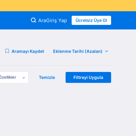
Ara
Giriş Yap
Ücretsiz Üye Ol
Aramayı Kaydet
Özellikler
Temizle
Filtreyi Uygula