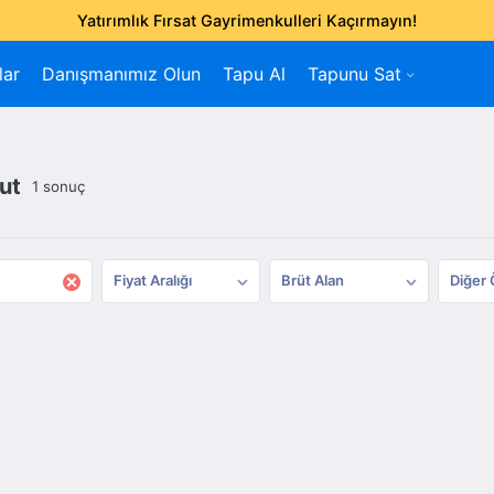
Yatırımlık Fırsat Gayrimenkulleri Kaçırmayın!
lar
Danışmanımız Olun
Tapu Al
Tapunu Sat
ut
1 sonuç
×
Fiyat Aralığı
Brüt Alan
Diğer 