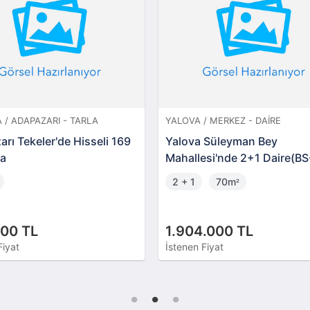
 / ADAPAZARI - TARLA
YALOVA / MERKEZ - DAIRE
rı Tekeler'de Hisseli 169
Yalova Süleyman Bey
la
Mahallesi'nde 2+1 Daire(BS
00167)
2 + 1
70m
²
00 TL
1.904.000 TL
Fiyat
İstenen Fiyat