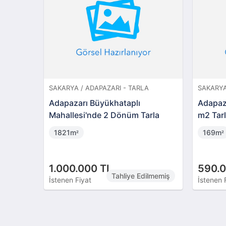
SAKARYA / ADAPAZARI - TARLA
SAKARYA
 Bina ve
Adapazarı Büyükhataplı
Adapaza
Mahallesi'nde 2 Dönüm Tarla
m2 Tar
1821m
169m
²
²
1.000.000 TL
590.0
Tahliye Edilmemiş
İstenen Fiyat
İstenen 