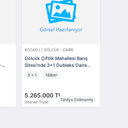
KOCAELI / GÖLCÜK - DAIRE
DÜZCE / M
Gölcük Çiftlik Mahallesi Barış
Düzce M
-
Sitesi'nde 3+1 Dubleks Daire
Konaklar
(306721 )
3 + 1
168m
3 + 1
²
5.265.000 TL
3.800.
Tahliye Edilmemiş
İstenen Fiyat
İstenen Fi