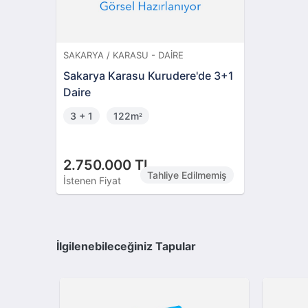
SAKARYA / KARASU - DAIRE
Sakarya Karasu Kurudere'de 3+1
Daire
3 + 1
122m
²
2.750.000 TL
Tahliye Edilmemiş
İstenen Fiyat
İlgilenebileceğiniz Tapular