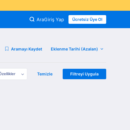
Ara
Giriş Yap
Ücretsiz Üye Ol
Aramayı Kaydet
Özellikler
Temizle
Filtreyi Uygula