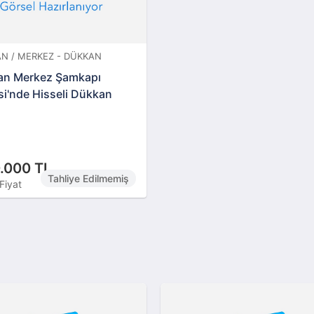
N / MERKEZ - DÜKKAN
an Merkez Şamkapı
i'nde Hisseli Dükkan
.000 TL
Tahliye Edilmemiş
Fiyat