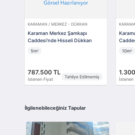
KARAMAN / MERKEZ - DÜKKAN
KARAMA
Karaman Merkez Şamkapı
Karam
Caddesi'nde Hisseli Dükkan
Caddes
5m
10m
²
²
787.500 TL
1.300
Tahliye Edilmemiş
İstenen Fiyat
İstenen 
İlgilenebileceğiniz Tapular