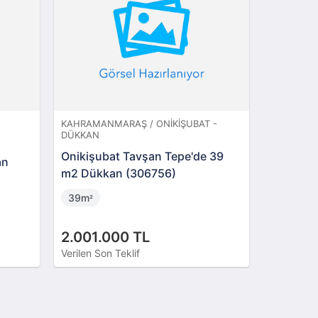
KAHRAMANMARAŞ / ONIKIŞUBAT -
KAYSERI /
DÜKKAN
Melikgaz
Onikişubat Tavşan Tepe'de 39
an
Cadde'si
m2 Dükkan (306756)
237m
²
39m
²
2.001.000 TL
5.500.
Verilen Son Teklif
İstenen Fi