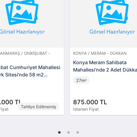
NMARAŞ / ONIKIŞUBAT -
KONYA / MERAM - DÜKKAN
Konya Meram Sahibata
ubat Cumhuriyet Mahallesi
Mahallesi'nde 2 Adet Dükk
k Sitesi'nde 58 m2
27m
²
n
.000 TL
875.000 TL
Tahliye Edilmemiş
Fiyat
İstenen Fiyat