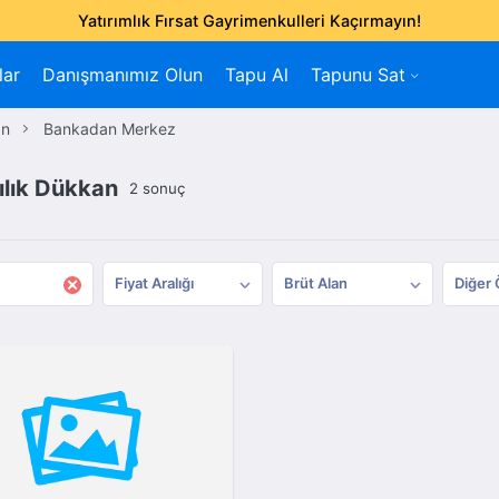
Yatırımlık Fırsat Gayrimenkulleri Kaçırmayın!
lar
Danışmanımız Olun
Tapu Al
Tapunu Sat
an
Bankadan Merkez
lık Dükkan
2 sonuç
×
Fiyat Aralığı
Brüt Alan
Diğer 