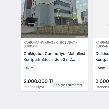
KAHRAMANMARAŞ / ONIKIŞUBAT -
KAHRAMA
DÜKKAN
DÜKKAN
Onikişubat Cumhuriyet Mahallesi
Onikiş
Kentpark Sitesi'nde 53 m2
Kentpar
Dükkan
Dükka
53m
58m
²
²
2.000.000 TL
2.000
Tahliye Edilmemiş
İstenen Fiyat
İstenen 