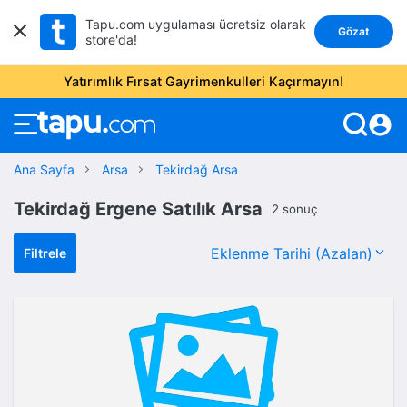
Tapu.com uygulaması ücretsiz olarak
Gözat
store'da!
Yatırımlık Fırsat Gayrimenkulleri Kaçırmayın!
account_circle
Ana Sayfa
Arsa
Tekirdağ Arsa
Tekirdağ Ergene Satılık Arsa
2 sonuç
Filtrele