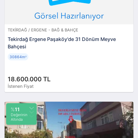
TEKIRDAĞ / ERGENE - BAĞ & BAHÇE
Tekirdağ Ergene Paşaköy'de 31 Dönüm Meyve
Bahçesi
30864m
²
18.600.000 TL
İstenen Fiyat
%
11
Değerinin
Altında