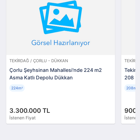
TEKIRDAĞ / ÇORLU - DÜKKAN
TEKIRD
Çorlu Şeyhsinan Mahallesi'nde 224 m2
Tekird
Asma Katlı Depolu Dükkan
208 m
224m
208m
²
²
3.300.000 TL
900.
İstenen Fiyat
İstenen