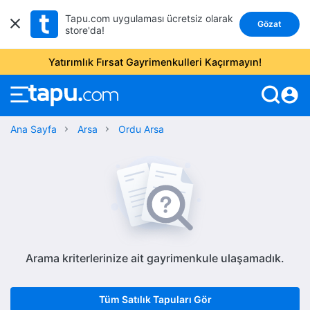
Tapu.com uygulaması ücretsiz olarak
Gözat
store'da!
Yatırımlık Fırsat Gayrimenkulleri Kaçırmayın!
account_circle
Ana Sayfa
Arsa
Ordu Arsa
Arama kriterlerinize ait gayrimenkule ulaşamadık.
Tüm Satılık Tapuları Gör