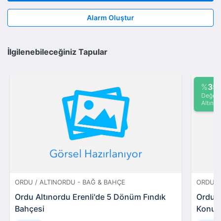
Alarm Oluştur
İlgilenebileceğiniz Tapular
%
35
Değeri
Altında
ORDU / ALTINORDU - BAĞ & BAHÇE
ORDU /
Ordu Altınordu Erenli'de 5 Dönüm Fındık
Ordu U
Bahçesi
Konut 