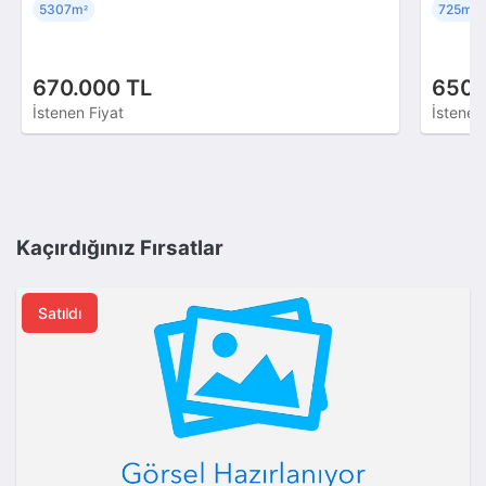
5307m
725m
²
²
670.000 TL
650.
İstenen Fiyat
İstenen
Kaçırdığınız Fırsatlar
Satıldı