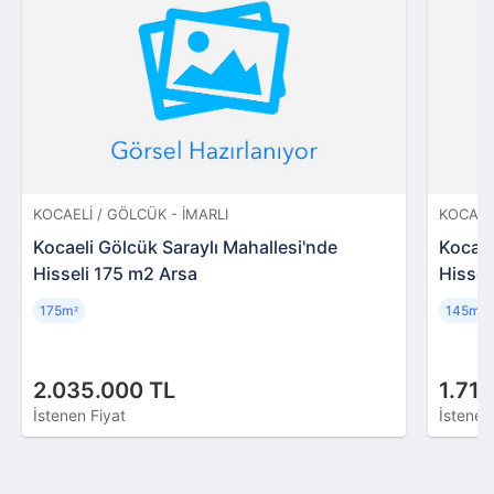
KOCAELI / GÖLCÜK - İMARLI
KOCAELI
Kocaeli Gölcük Saraylı Mahallesi'nde
Kocael
Hisseli 175 m2 Arsa
Hissel
175m
145m
²
²
2.035.000 TL
1.71
İstenen Fiyat
İstenen