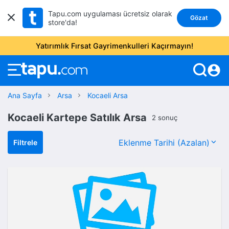
Tapu.com uygulaması ücretsiz olarak
Gözat
store'da!
Yatırımlık Fırsat Gayrimenkulleri Kaçırmayın!
account_circle
Ana Sayfa
Arsa
Kocaeli Arsa
Kocaeli Kartepe Satılık Arsa
2 sonuç
Filtrele