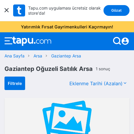
Tapu.com uygulaması ücretsiz olarak
Gözat
store'da!
Yatırımlık Fırsat Gayrimenkulleri Kaçırmayın!
account_circle
Ana Sayfa
Arsa
Gaziantep Arsa
Gaziantep Oğuzeli Satılık Arsa
1 sonuç
Filtrele