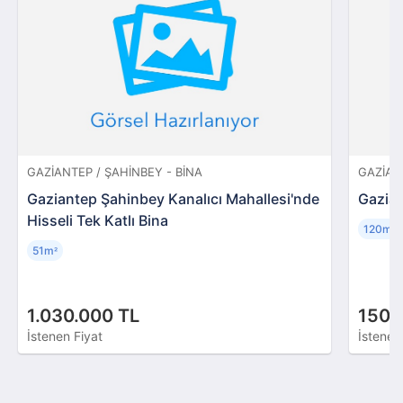
GAZIANTEP / ŞAHINBEY - BINA
GAZIAN
Gaziantep Şahinbey Kanalıcı Mahallesi'nde
Gazian
Hisseli Tek Katlı Bina
120m
²
51m
²
1.030.000 TL
150.
İstenen Fiyat
İstenen