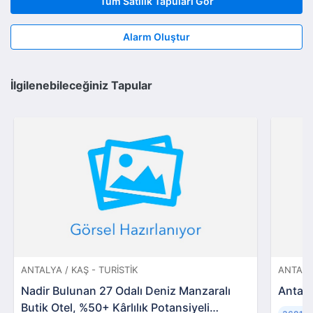
Tüm Satılık Tapuları Gör
Alarm Oluştur
İlgilenebileceğiniz Tapular
ANTALYA / KAŞ - TURISTIK
ANTALY
Nadir Bulunan 27 Odalı Deniz Manzaralı
Antaly
Butik Otel, %50+ Kârlılık Potansiyeli