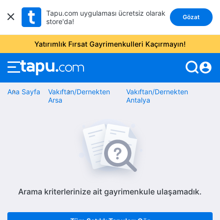
Tapu.com uygulaması ücretsiz olarak
Gözat
store'da!
Yatırımlık Fırsat Gayrimenkulleri Kaçırmayın!
account_circle
Ana Sayfa
Vakıftan/Dernekten
Vakıftan/Dernekten
Arsa
Antalya
Arama kriterlerinize ait gayrimenkule ulaşamadık.