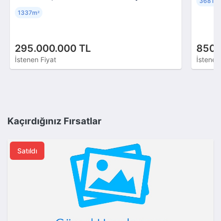
3681m
Bulunan Özel Fırsat
1337m
²
295.000.000 TL
850.
İstenen Fiyat
İstenen
Kaçırdığınız Fırsatlar
Satıldı