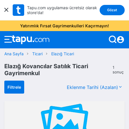
Tapu.com uygulaması ücretsiz olarak
Gözat
store'da!
Yatırımlık Fırsat Gayrimenkulleri Kaçırmayın!
account_circle
Ana Sayfa
Ticari
Elazığ Ticari
Elazığ Kovancılar Satılık Ticari
1
Gayrimenkul
sonuç
Filtrele