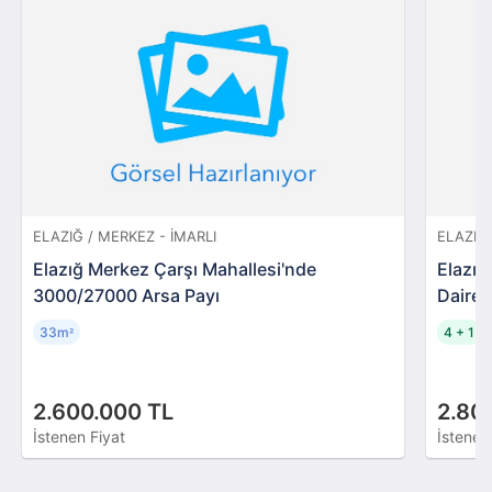
ELAZIĞ / MERKEZ - İMARLI
ELAZIĞ 
Elazığ Merkez Çarşı Mahallesi'nde
Elazığ
3000/27000 Arsa Payı
Daire
33m
4 + 1
²
2.600.000 TL
2.80
İstenen Fiyat
İstenen