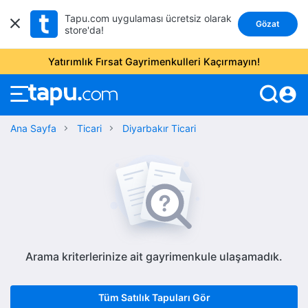
Tapu.com uygulaması ücretsiz olarak
Gözat
store'da!
Yatırımlık Fırsat Gayrimenkulleri Kaçırmayın!
account_circle
Ana Sayfa
Ticari
Diyarbakır Ticari
Arama kriterlerinize ait gayrimenkule ulaşamadık.
Tüm Satılık Tapuları Gör