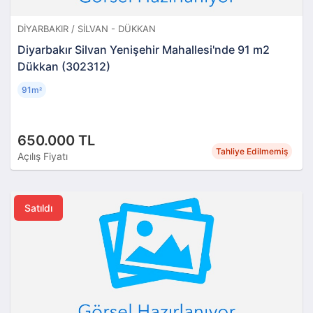
DIYARBAKIR / SILVAN - DÜKKAN
Diyarbakır Silvan Yenişehir Mahallesi'nde 91 m2
Dükkan (302312)
91m
²
650.000 TL
Tahliye Edilmemiş
Açılış Fiyatı
Satıldı