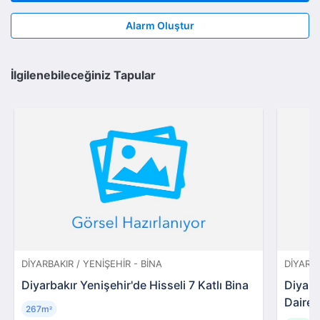
Alarm Oluştur
İlgilenebileceğiniz Tapular
DIYARBAKIR / YENIŞEHIR - BINA
DIYARBA
Diyarbakır Yenişehir'de Hisseli 7 Katlı Bina
Diyarb
Daire
267m
²