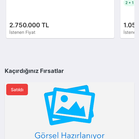
2 + 1
2.750.000 TL
1.05
İstenen Fiyat
İstenen
Kaçırdığınız Fırsatlar
Satıldı