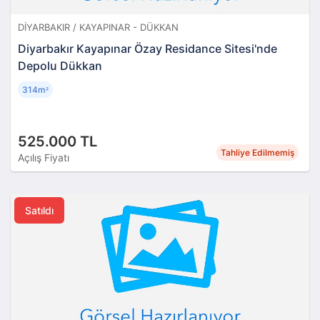
DIYARBAKIR / KAYAPINAR - DÜKKAN
Diyarbakır Kayapınar Özay Residance Sitesi'nde
Depolu Dükkan
314m
²
525.000 TL
Tahliye Edilmemiş
Açılış Fiyatı
Satıldı