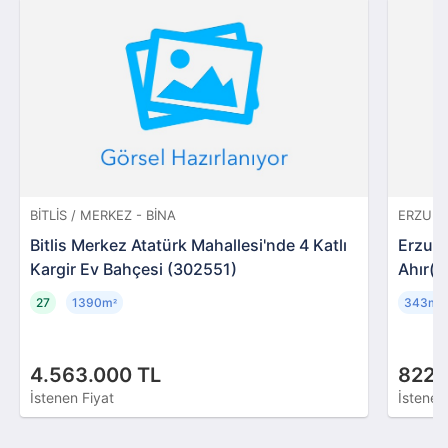
BITLIS / MERKEZ - BINA
ERZURU
Bitlis Merkez Atatürk Mahallesi'nde 4 Katlı
Erzur
Kargir Ev Bahçesi (302551)
Ahır(
27
1390m
343m
²
²
4.563.000 TL
822.
İstenen Fiyat
İstenen