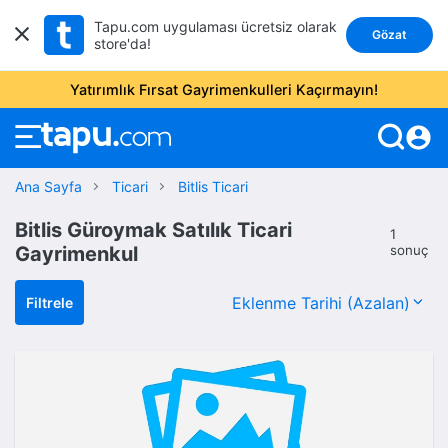
Tapu.com uygulaması ücretsiz olarak
Gözat
store'da!
Yatırımlık Fırsat Gayrimenkulleri Kaçırmayın!
account_circle
Ana Sayfa
Ticari
Bitlis Ticari
Bitlis Güroymak Satılık Ticari
1
Gayrimenkul
sonuç
Filtrele