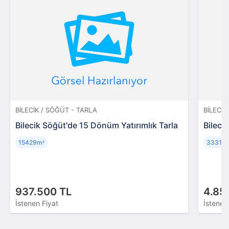
BILECIK / SÖĞÜT - TARLA
BILECIK
Bilecik Söğüt'de 15 Dönüm Yatırımlık Tarla
Bileci
15429m
33311
²
937.500 TL
4.85
İstenen Fiyat
İstenen