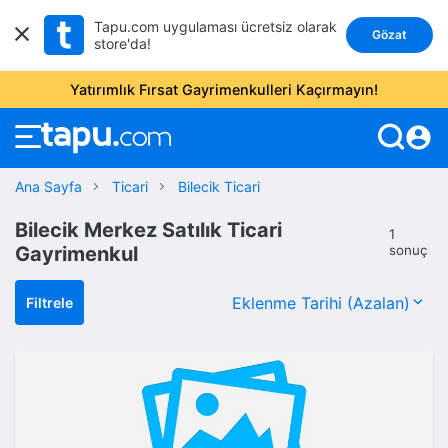
Tapu.com uygulaması ücretsiz olarak
Gözat
store'da!
Yatırımlık Fırsat Gayrimenkulleri Kaçırmayın!
account_circle
Ana Sayfa
Ticari
Bilecik Ticari
Bilecik Merkez Satılık Ticari
1
Gayrimenkul
sonuç
Filtrele