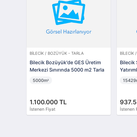
BILECIK / BOZÜYÜK - TARLA
BILECIK 
m
Bilecik Bozüyük'de GES Üretim
Bileci
Merkezi Sınırında 5000 m2 Tarla
Yatırıml
5000m
1542
²
1.100.000 TL
937.5
İstenen Fiyat
İstenen 