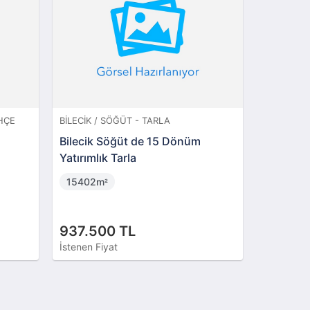
AHÇE
BILECIK / SÖĞÜT - TARLA
İSTANBUL 
Bilecik Söğüt de 15 Dönüm
Bakırköy
Yatırımlık Tarla
Depolu 
15402m
73m
²
²
937.500 TL
6.228.
İstenen Fiyat
İstenen Fi