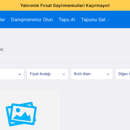
Yatırımlık Fırsat Gayrimenkulleri Kaçırmayın!
lar
Danışmanımız Olun
Tapu Al
Tapunu Sat
uç
Fiyat Aralığı
Brüt Alan
Diğer 