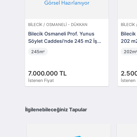
BILECIK / OSMANELI - DÜKKAN
BILECIK
Bilecik Osmaneli Prof. Yunus
Bileci
Söylet Caddesi'nde 245 m2 İş
202 m
Yeri (100507)
245m
202m
²
7.000.000 TL
2.50
İstenen Fiyat
İstenen 
İlgilenebileceğiniz Tapular