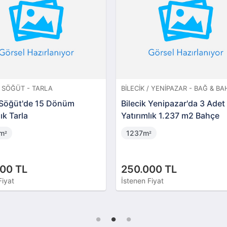
/ SÖĞÜT - TARLA
BILECIK / YENIPAZAR - BAĞ & B
k Söğüt'de 15 Dönüm
Bilecik Yenipazar'da 3 Adet
ık Tarla
Yatırımlık 1.237 m2 Bahçe
9m
1237m
²
²
00 TL
250.000 TL
Fiyat
İstenen Fiyat