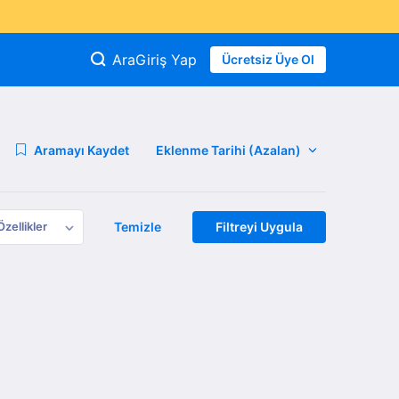
Ara
Giriş Yap
Ücretsiz Üye Ol
Aramayı Kaydet
Özellikler
Temizle
Filtreyi Uygula