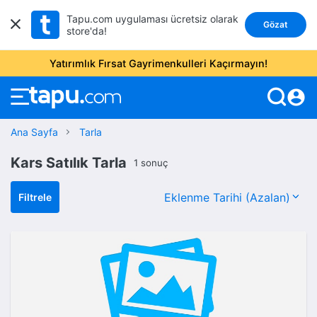
Tapu.com uygulaması ücretsiz olarak
Gözat
store'da!
Yatırımlık Fırsat Gayrimenkulleri Kaçırmayın!
account_circle
Ana Sayfa
Tarla
Kars Satılık Tarla
1 sonuç
Filtrele