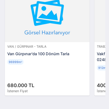
VAN / GÜRPINAR - TARLA
TRABZON
Van Gürpınar'da 100 Dönüm Tarla
Vakfık
02487
96999m
²
912m
²
680.000 TL
400.
İstenen Fiyat
İstenen