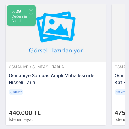
%
29
Değerinin
Altında
OSMANIYE / SUMBAS - TARLA
OSMANI
Osmaniye Sumbas Araplı Mahallesi'nde
Osmani
Hisseli Tarla
Kat Ko
860m
137m
²
²
440.000 TL
475.
İstenen Fiyat
İstenen