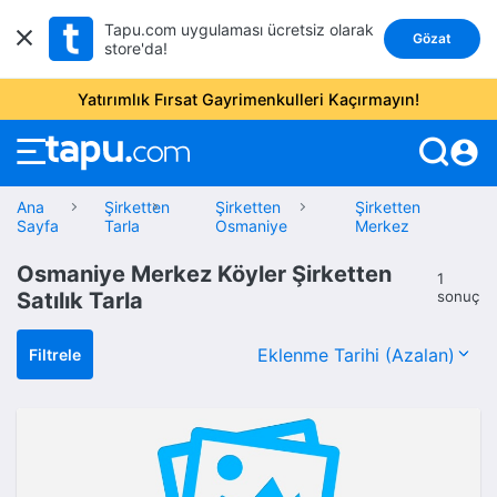
Tapu.com uygulaması ücretsiz olarak
Gözat
store'da!
Yatırımlık Fırsat Gayrimenkulleri Kaçırmayın!
account_circle
Ana
Şirketten
Şirketten
Şirketten
Sayfa
Tarla
Osmaniye
Merkez
Osmaniye Merkez Köyler Şirketten
1
Satılık Tarla
sonuç
Filtrele