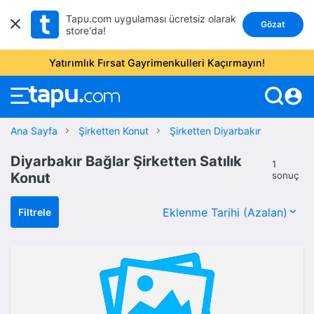
Tapu.com uygulaması ücretsiz olarak
Gözat
store'da!
Yatırımlık Fırsat Gayrimenkulleri Kaçırmayın!
account_circle
Ana Sayfa
Şirketten Konut
Şirketten Diyarbakır
Diyarbakır Bağlar Şirketten Satılık
1
Konut
sonuç
Filtrele