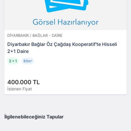
DIYARBAKIR / BAĞLAR - DAIRE
Diyarbakır Bağlar Öz Çağdaş Kooperatif'te Hisseli
2+1 Daire
2 + 1
85m
²
400.000 TL
İstenen Fiyat
İlgilenebileceğiniz Tapular