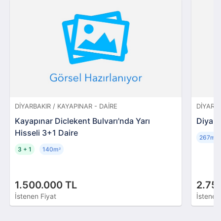
DIYARBAKIR / KAYAPINAR - DAIRE
DIYARBA
Kayapınar Diclekent Bulvarı'nda Yarı
Diyarb
Hisseli 3+1 Daire
267m
²
3 + 1
140m
²
1.500.000 TL
2.75
İstenen Fiyat
İstenen