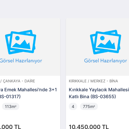
/ ÇANKAYA - DAIRE
KIRIKKALE / MERKEZ - BINA
a Emek Mahallesi'nde 3+1
Kırıkkale Yaylacık Mahalles
(BS-01317)
Katlı Bina (BS-03655)
113m
4
775m
²
²
.000 TL
10.450.000 TL