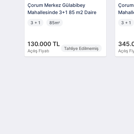
Çorum Merkez Gülabibey
Çorum 
Mahallesinde 3+1 85 m2 Daire
Mahall
3 + 1
85m
3 + 1
²
130.000 TL
345.
Tahliye Edilmemiş
Açılış Fiyatı
Açılış Fi