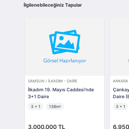
İlgilenebileceğiniz Tapular
SAMSUN / İLKADIM - DAIRE
ANKARA 
de 1+1
İlkadım 19. Mayıs Caddesi'nde
Çankay
3+1 Daire
Daire 
3 + 1
138m
3 + 1
²
3.000.000 TL
6.950