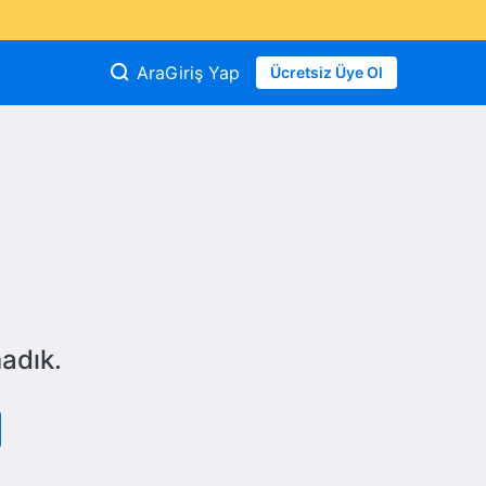
Ara
Giriş Yap
Ücretsiz Üye Ol
adık.