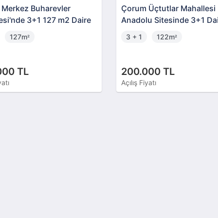
Merkez Buharevler
Çorum Üçtutlar Mahallesi
esi'nde 3+1 127 m2 Daire
Anadolu Sitesinde 3+1 Da
127m
3 + 1
122m
²
²
000 TL
200.000 TL
yatı
Açılış Fiyatı