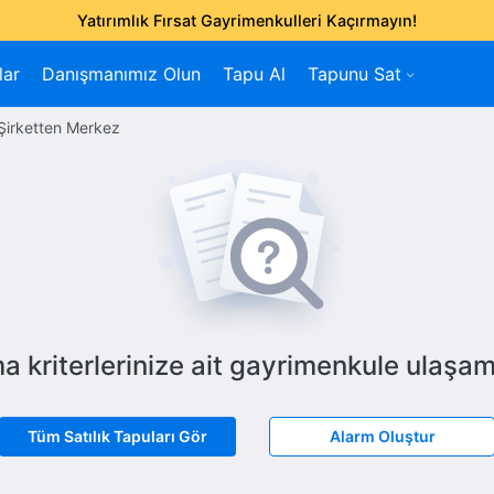
Yatırımlık Fırsat Gayrimenkulleri Kaçırmayın!
lar
Danışmanımız Olun
Tapu Al
Tapunu Sat
Şirketten Merkez
a kriterlerinize ait gayrimenkule ulaşam
Tüm Satılık Tapuları Gör
Alarm Oluştur