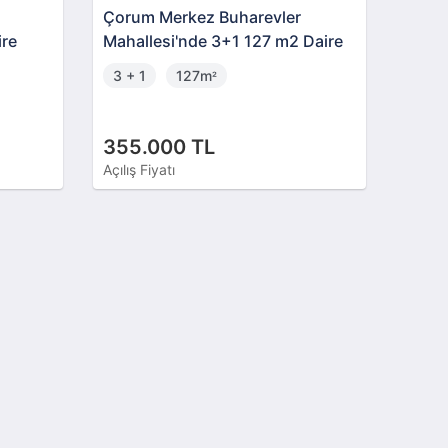
Çorum Merkez Buharevler
ire
Mahallesi'nde 3+1 127 m2 Daire
3 + 1
127m
²
355.000 TL
Açılış Fiyatı