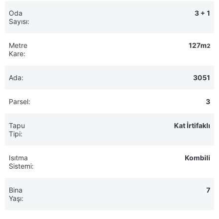
Oda
3 + 1
Sayısı:
Metre
127m
2
Kare:
Ada:
3051
Parsel:
3
Tapu
Kat İrtifaklı
Tipi:
Isıtma
Kombili
Sistemi:
Bina
7
Yaşı: