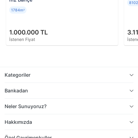
810
1784m
²
1.000.000 TL
3.1
İstenen Fiyat
İsten
Kategoriler
Bankadan
Neler Sunuyoruz?
Hakkımızda
Özel Gayrimenkuller