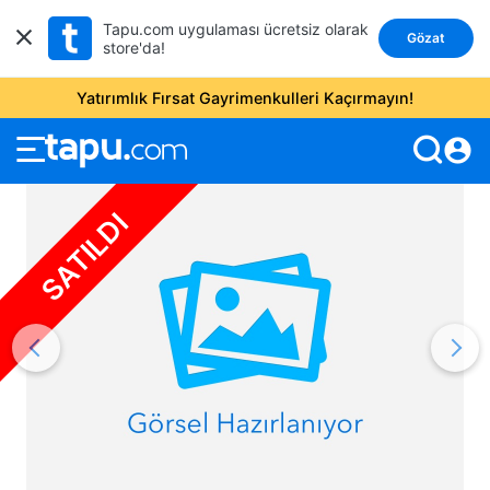
Tapu.com uygulaması ücretsiz olarak
Gözat
store'da!
Yatırımlık Fırsat Gayrimenkulleri Kaçırmayın!
account_circle
SATILDI