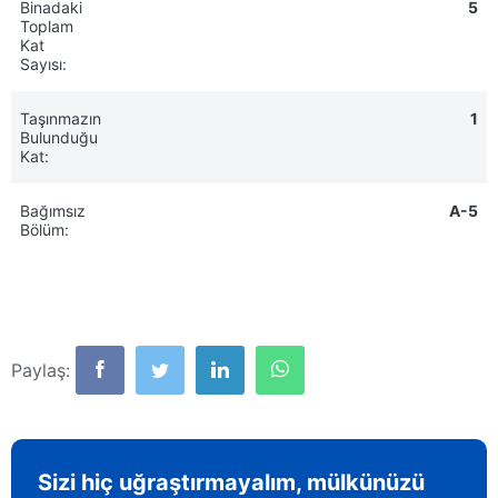
Binadaki
5
Toplam
Kat
Sayısı:
Taşınmazın
1
Bulunduğu
Kat:
Bağımsız
A-5
Bölüm:
Paylaş:
Sizi hiç uğraştırmayalım, mülkünüzü