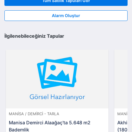
Tüm Satılık Tapuları Gör
Alarm Oluştur
İlgilenebileceğiniz Tapular
MANISA / DEMIRCI - TARLA
MANISA
Manisa Demirci Alaağaç'ta 5.648 m2
Akhisa
Bademlik
(1805)