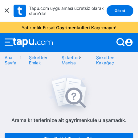
Tapu.com uygulaması ücretsiz olarak
Gözat
store'da!
Yatırımlık Fırsat Gayrimenkulleri Kaçırmayın!
account_circle
Ana
Şirketten
Şirketten
Şirketten
Sayfa
Emlak
Manisa
Kırkağaç
Arama kriterlerinize ait gayrimenkule ulaşamadık.