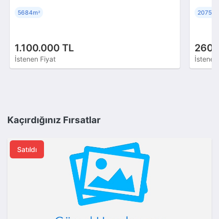
5684m
2075m
²
²
1.100.000 TL
260.
İstenen Fiyat
İstenen
Kaçırdığınız Fırsatlar
Satıldı