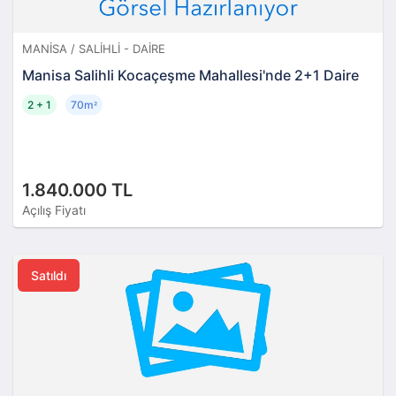
MANISA / SALIHLI - DAIRE
Manisa Salihli Kocaçeşme Mahallesi'nde 2+1 Daire
2 + 1
70m
²
1.840.000 TL
Açılış Fiyatı
Satıldı