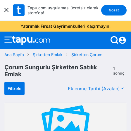
Tapu.com uygulaması ücretsiz olarak
Gözat
store'da!
Yatırımlık Fırsat Gayrimenkulleri Kaçırmayın!
account_circle
Ana Sayfa
Şirketten Emlak
Şirketten Çorum
Çorum Sungurlu Şirketten Satılık
1
Emlak
sonuç
Filtrele