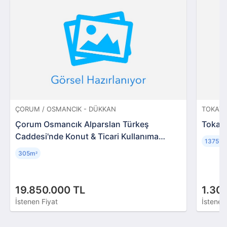
ÇORUM / OSMANCIK - DÜKKAN
TOKAT 
Çorum Osmancık Alparslan Türkeş
Tokat 
Caddesi'nde Konut & Ticari Kullanıma
13751
Uygun Taşınmazlar
305m
²
19.850.000 TL
1.30
İstenen Fiyat
İstenen