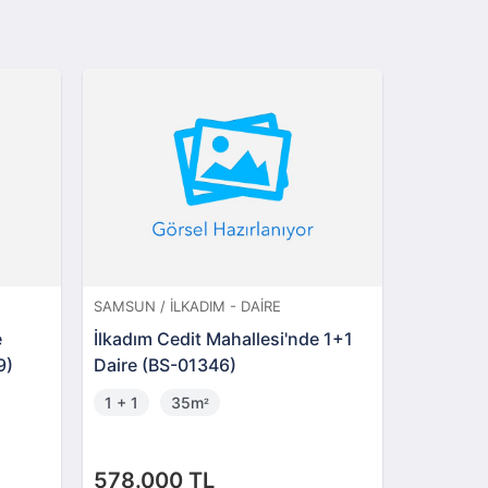
SAMSUN / İLKADIM - DAIRE
SAMSUN / 
e
İlkadım Cedit Mahallesi'nde 1+1
İlkadım 
9)
Daire (BS-01346)
m2 Büro
1 + 1
35m
96m
²
²
578.000 TL
3.195.