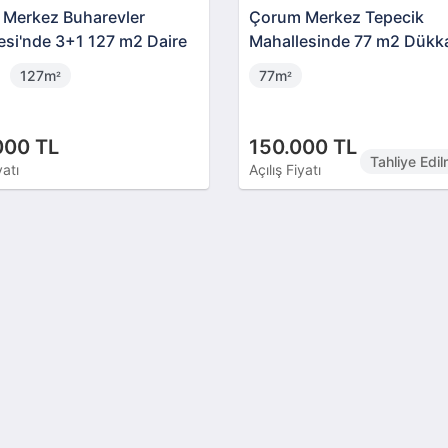
Merkez Buharevler
Çorum Merkez Tepecik
esi'nde 3+1 127 m2 Daire
Mahallesinde 77 m2 Dükk
127m
77m
²
²
000 TL
150.000 TL
Tahliye Edi
yatı
Açılış Fiyatı