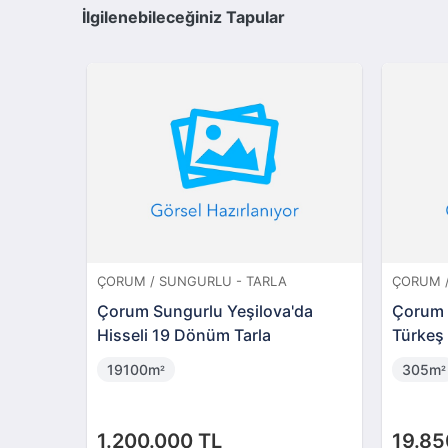
İlgilenebileceğiniz Tapular
ÇORUM / SUNGURLU - TARLA
ÇORUM /
Çorum Sungurlu Yeşilova'da
Çorum 
Hisseli 19 Dönüm Tarla
Türkeş
Ticari 
19100m
305m
²
²
Taşınm
1.200.000 TL
19.85