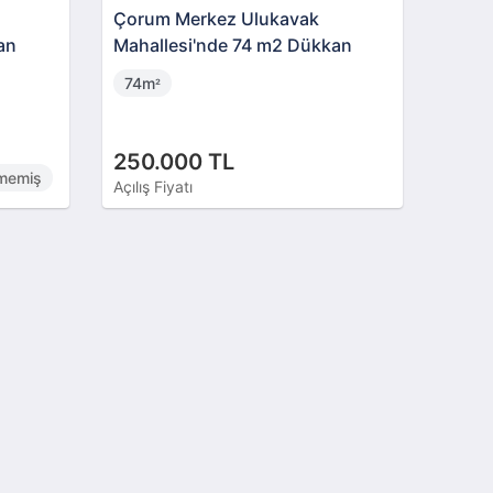
Çorum Merkez Ulukavak
an
Mahallesi'nde 74 m2 Dükkan
74m
²
250.000 TL
lmemiş
Açılış Fiyatı