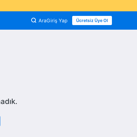
Ara
Giriş Yap
Ücretsiz Üye Ol
adık.