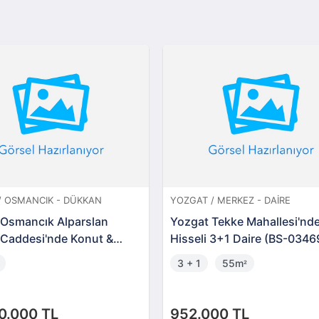
 OSMANCIK - DÜKKAN
YOZGAT / MERKEZ - DAIRE
Osmancık Alparslan
Yozgat Tekke Mahallesi'nd
 Caddesi'nde Konut &
Hisseli 3+1 Daire (BS-0346
Kullanıma Uygun
3 + 1
55m
²
azlar
0.000 TL
952.000 TL