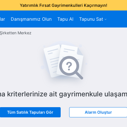
Yatırımlık Fırsat Gayrimenkulleri Kaçırmayın!
lar
Danışmanımız Olun
Tapu Al
Tapunu Sat
Şirketten Merkez
a kriterlerinize ait gayrimenkule ulaşam
Tüm Satılık Tapuları Gör
Alarm Oluştur