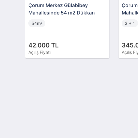
Çorum Merkez Gülabibey
Çorum 
Mahallesinde 54 m2 Dükkan
Mahall
54m
3 + 1
²
42.000 TL
345.
Açılış Fiyatı
Açılış Fi