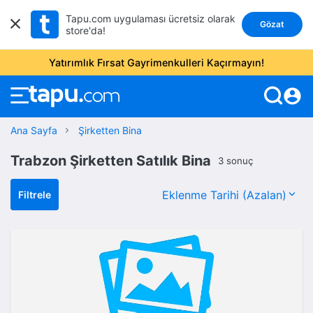
Tapu.com uygulaması ücretsiz olarak
Gözat
store'da!
Yatırımlık Fırsat Gayrimenkulleri Kaçırmayın!
account_circle
Ana Sayfa
Şirketten Bina
Trabzon Şirketten Satılık Bina
3 sonuç
Filtrele