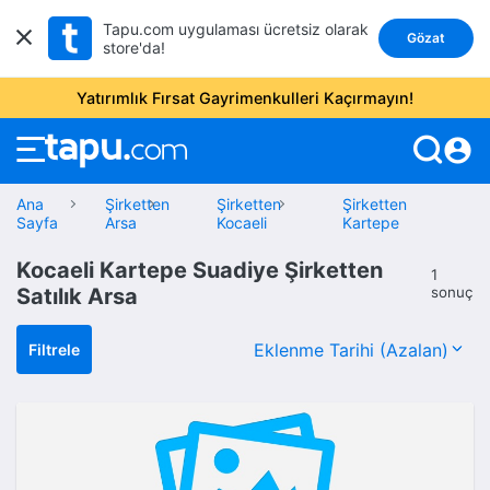
Tapu.com uygulaması ücretsiz olarak
Gözat
store'da!
Yatırımlık Fırsat Gayrimenkulleri Kaçırmayın!
account_circle
Ana
Şirketten
Şirketten
Şirketten
Sayfa
Arsa
Kocaeli
Kartepe
Kocaeli Kartepe Suadiye Şirketten
1
Satılık Arsa
sonuç
Filtrele