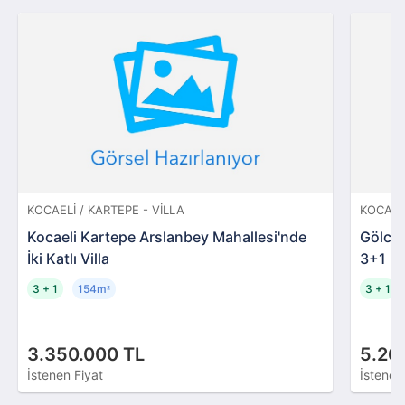
KOCAELI / KARTEPE - VILLA
KOCAEL
Kocaeli Kartepe Arslanbey Mahallesi'nde
Gölcük
İki Katlı Villa
3+1 Du
3 + 1
154m
3 + 1
²
3.350.000 TL
5.26
İstenen Fiyat
İstenen