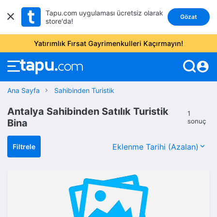
Tapu.com uygulaması ücretsiz olarak
Gözat
store'da!
Yatırımlık Fırsat Gayrimenkulleri Kaçırmayın!
account_circle
Ana Sayfa
Sahibinden Turistik
Antalya Sahibinden Satılık Turistik
1
Bina
sonuç
Filtrele