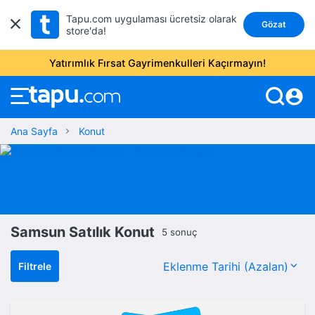
Tapu.com uygulaması ücretsiz olarak
Gözat
store'da!
Yatırımlık Fırsat Gayrimenkulleri Kaçırmayın!
account_circle
Ana Sayfa
Konut
Samsun Satılık Konut
5 sonuç
Filtrele