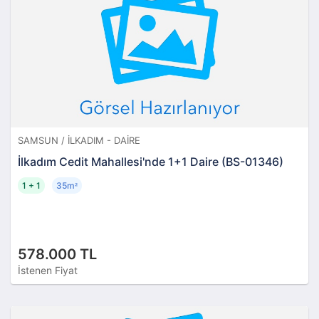
SAMSUN / İLKADIM - DAIRE
İlkadım Cedit Mahallesi'nde 1+1 Daire (BS-01346)
1 + 1
35m
²
578.000 TL
İstenen Fiyat