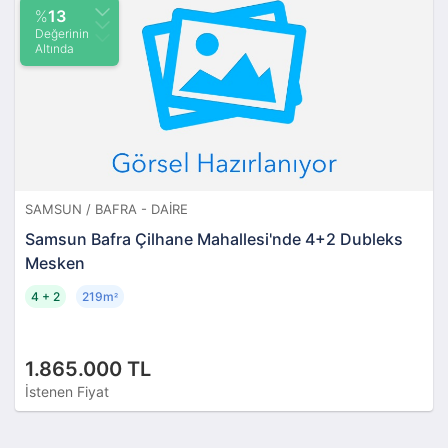
%
13
Değerinin
Altında
SAMSUN / BAFRA - DAIRE
Samsun Bafra Çilhane Mahallesi'nde 4+2 Dubleks
Mesken
4 + 2
219m
²
1.865.000 TL
İstenen Fiyat