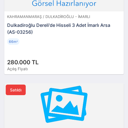
KAHRAMANMARAŞ / DULKADIROĞLU - İMARLI
Dulkadiroğlu Dereli'de Hisseli 3 Adet İmarlı Arsa
(AS-03256)
66m
²
280.000 TL
Açılış Fiyatı
Satıldı