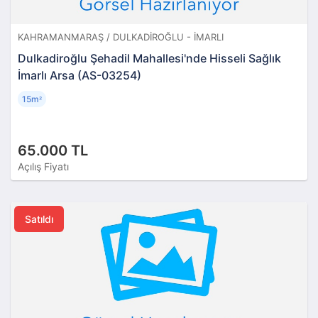
KAHRAMANMARAŞ / DULKADIROĞLU - İMARLI
Dulkadiroğlu Şehadil Mahallesi'nde Hisseli Sağlık
İmarlı Arsa (AS-03254)
15m
²
65.000 TL
Açılış Fiyatı
Satıldı