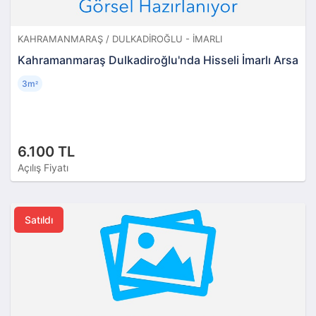
KAHRAMANMARAŞ / DULKADIROĞLU - İMARLI
Kahramanmaraş Dulkadiroğlu'nda Hisseli İmarlı Arsa
3m
²
6.100 TL
Açılış Fiyatı
Satıldı