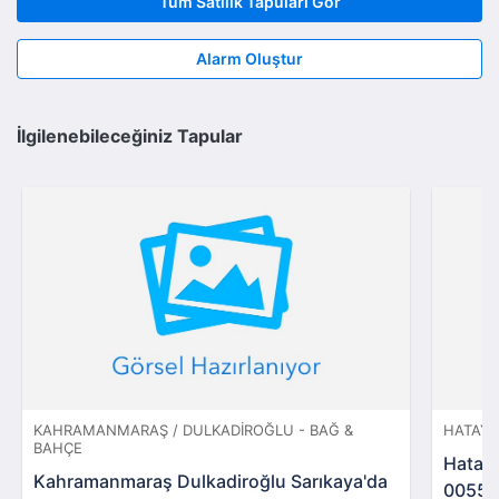
Tüm Satılık Tapuları Gör
Alarm Oluştur
İlgilenebileceğiniz Tapular
KAHRAMANMARAŞ / DULKADIROĞLU - BAĞ &
HATAY 
BAHÇE
Hatay 
Kahramanmaraş Dulkadiroğlu Sarıkaya'da
00559