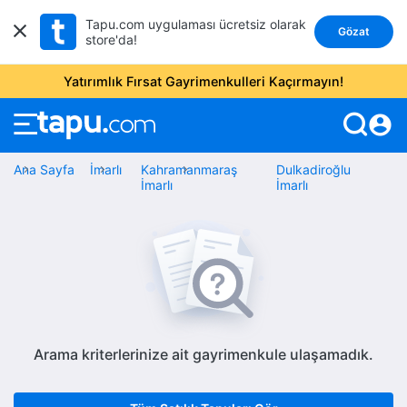
Tapu.com uygulaması ücretsiz olarak
Gözat
store'da!
Yatırımlık Fırsat Gayrimenkulleri Kaçırmayın!
account_circle
Ana Sayfa
İmarlı
Kahramanmaraş
Dulkadiroğlu
İmarlı
İmarlı
Arama kriterlerinize ait gayrimenkule ulaşamadık.