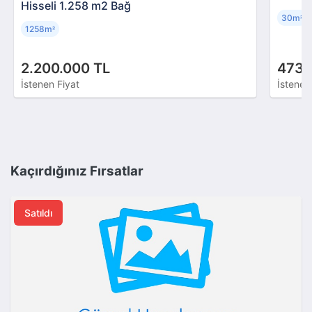
Hisseli 1.258 m2 Bağ
30m
²
1258m
²
2.200.000 TL
473.
İstenen Fiyat
İstenen
Kaçırdığınız Fırsatlar
Satıldı