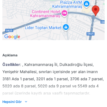
Açıklama
Özellikler
: , Kahramanmaraş İli, Dulkadiroğlu İlçesi,
Yenişehir Mahallesi, sınırları içerisinde yer alan imarın
3181 Ada 1 parsel, 3201 ada 1 parsel, 3706 ada 7 parsel,
5020 ada 8 parsel, 5020 ada 9 parsel ve 5549 ada 4
parsel üzerinde kayıtlı arsa vasıflı taşınmazlardır.
Hepsini Gör
3181 Ada 1 no.lu parsel 5891,67 m², yüzölçümüne