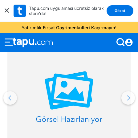
Tapu.com uygulaması ücretsiz olarak
Gözat
store'da!
Yatırımlık Fırsat Gayrimenkulleri Kaçırmayın!
account_circle