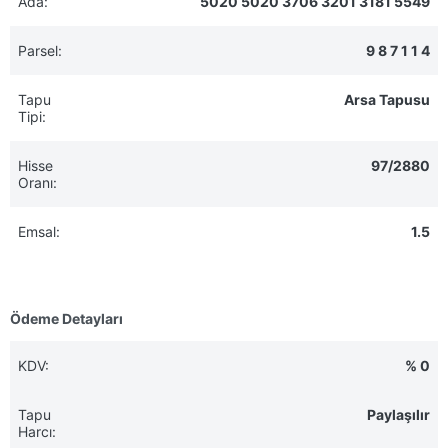
Ada:
5020 5020 3706 3201 3181 5549
Parsel:
9 8 7 1 1 4
Tapu
Arsa Tapusu
Tipi:
Hisse
97/2880
Oranı:
Emsal:
1.5
Ödeme Detayları
KDV:
% 0
Tapu
Paylaşılır
Harcı: