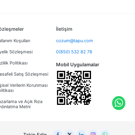
özleşmeler
İletişim
llanım Koşulları
cozum@tapu.com
yelik Sözleşmesi
0(850) 532 82 78
zlilik Politikası
Mobil Uygulamalar
safeli Satış Sözleşmesi
şisel Verilerin Korunması
litikası
zarlama ve Açık Rıza
ydınlatma Metni
Takip Edin