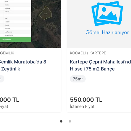
KOCAELI / KARTEPE -
BURSA / ORHAN
Kartepe Çepni Mahallesi'nde
Bursa Orhang
Hisseli 75 m2 Bahçe
m2 Zeytinlik
75m
7500m
²
²
550.000 TL
4.700.000
İstenen Fiyat
İstenen Fiyat