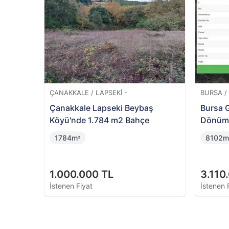
LAPSEKI -
BURSA / GEMLIK -
Lapseki Beybaş
Bursa Gemlik Muratoba'da 8
.784 m2 Bahçe
Dönüm Zeytinlik
8102m
²
0 TL
3.110.000 TL
İstenen Fiyat