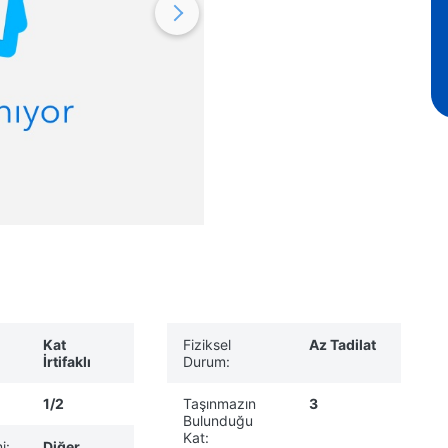
Kat
Fiziksel
Az Tadilat
İrtifaklı
Durum:
1/2
Taşınmazın
3
Bulunduğu
Kat:
i:
Diğer