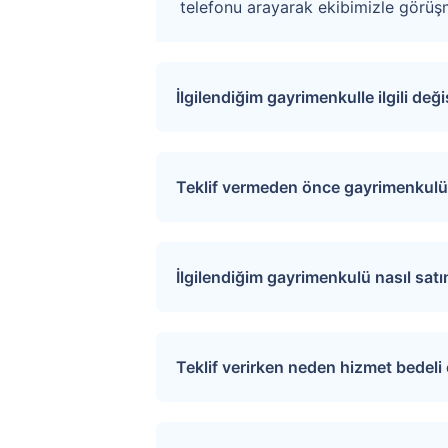
telefonu arayarak ekibimizle görüşm
İlgilendiğim gayrimenkulle ilgili değ
Sitemize üye olarak ilgilendiğiniz ta
değişiklikler ve açık artırma tarihle
Teklif vermeden önce gayrimenkulü 
İlgili mülkü ziyaret etmek için “S
sağlayarak uygun tarihler için rand
İlgilendiğim gayrimenkulü nasıl sat
Üye girişi yaptıktan sonra ilgilend
tıkladığınızda teklif verme sayfasına
Teklif verirken neden hizmet bedel
Verdiğiniz teklif satıcı tarafından de
Tapu.com ciddi alıcılar ile satıcıla
Ödeme ekranından kredi kartı, banka k