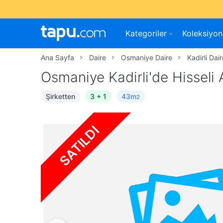
Kategoriler
Koleksiyon
Ana Sayfa
Daire
Osmaniye Daire
Kadirli Dai
Osmaniye Kadirli'de Hisseli
Şirketten
3 + 1
43m
2
SATILDI