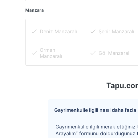
Hastaneye
Ulaşımı Kolay
Yakın
Manzara
Ticari Alanlara
Alışveriş
Deniz Manzaralı
Şehir Manzaralı
Yakın
Merkezine Yakın
Orman
Göl Manzaralı
Manzaralı
Tapu.com
Gayrimenkulle ilgili nasıl daha fazla b
Gayrimenkulle ilgili merak ettiğiniz 
Arayalım” formunu doldurduğunuz t