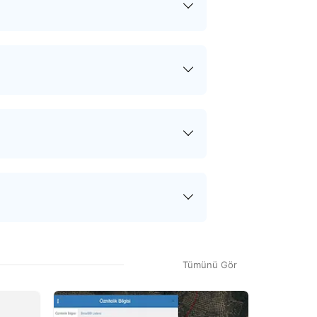
 sonra tapu.com siz ve satıcı
akların ve varsa sözleşmelerin
tirilir. Devir sürecinin her adımında
sürecinde ödediğiniz hizmet bedeli
 hizmet bedeli dışında herhangi bir
n teklif onaylandıktan sonra satın
tiz raporu, gayrimenkulün gerçek
raporu sonucunda tapu kayıtlarıyla
Tümünü Gör
 ve evin piyasa değerini öğrenmek
%
11