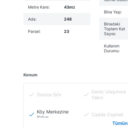
Metre Kare:
43m
2
Bina Yaşı:
Ada:
248
Binadaki
Toplam Kat
Parsel:
23
Sayısı:
Kullanım
Durumu:
Konum
Deniz Ulaşımına
Denize Sıfır
Yakın
Köy Merkezine
Cadde Cepheli
Yakın
Tümün