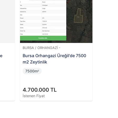
Değerinin
Altında
GAZI -
TEKIRDAĞ / ERGENE -
azi Üreğil'de 7500
Ergene Yeşiltepe Mahallesi'nde
Arsa Payı
81m
²
 TL
1.885.000 TL
İstenen Fiyat