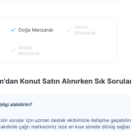
Merkezi
Sosyal Alanlara
Konumlu
Yakın
Üniversiteye
Metrobüse
Havuz
Doğa Manzaralı
Yakın
Yakın
Manzaralı
Boğaz
Manzaralı
'dan Konut Satın Alınırken Sık Sorula
ilgi alabilirim?
tüm sorular için uzman destek ekibimizle iletişime geçebilirs
akdirde çağrı merkezimiz size en kısa sürede dönüş sağlar