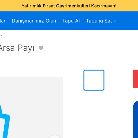
Yatırımlık Fırsat Gayrimenkulleri Kaçırmayın!
lar
Danışmanımız Olun
Tapu Al
Tapunu Sat
re
 Arsa Payı