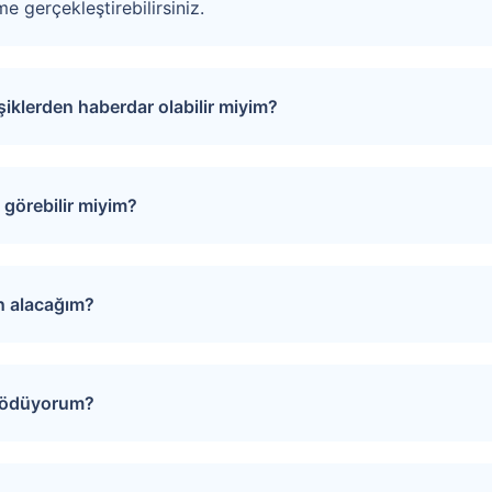
e gerçekleştirebilirsiniz.
işiklerden haberdar olabilir miyim?
puları favorinize ekleyebilirsiniz. Favorilere eklediğiniz tap
rinde oluşacak gelişmeler size SMS ve e-mail yoluyla iletilir.
görebilir miyim?
izi Arayalım” formunu doldurmanız gerekmektedir. Çağrı merk
evunuzu oluşturur.
ın alacağım?
iğiniz gayrimenkulün sayfasında yer alan “Teklif Ver” ya da “
 yönlendirilirsiniz. Bu sayfada teklifinizi girin, son olarak “
i ödüyorum?
ğerlendirilerek onaylanır ya da reddedilir. Satıcının dönüşü tar
rı bir araya getirmek amacıyla teklif verme sürecinde “Hizme
artı bilgilerinizi girerek veya EFT ile hizmet bedelinizi ödey