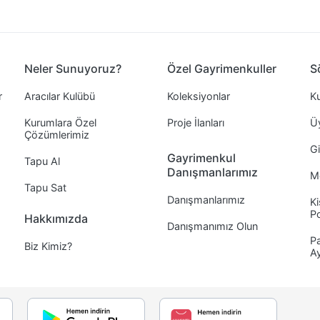
Neler Sunuyoruz?
Özel Gayrimenkuller
S
r
Aracılar Kulübü
Koleksiyonlar
Ku
Kurumlara Özel
Proje İlanları
Ü
Çözümlerimiz
Gi
Gayrimenkul
Tapu Al
Danışmanlarımız
Me
Tapu Sat
Danışmanlarımız
Ki
Po
Hakkımızda
Danışmanımız Olun
Pa
Biz Kimiz?
A