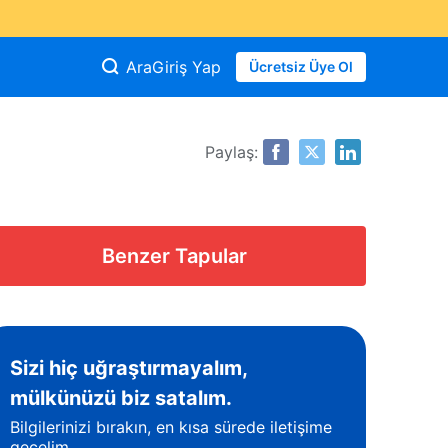
Ara
Giriş Yap
Ücretsiz Üye Ol
Paylaş:
Benzer Tapular
Sizi hiç uğraştırmayalım,
mülkünüzü biz satalım.
Bilgilerinizi bırakın, en kısa sürede iletişime
geçelim.