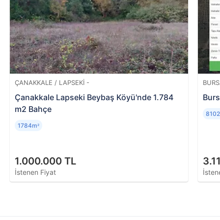
ipotek, haciz, vb.), iskan durumunu, bina yaşını,
metrekaresini, konumunu ve evin piyasa değerini
öğrenmek mümkündür.
ÇANAKKALE / LAPSEKI -
BURS
Çanakkale Lapseki Beybaş Köyü'nde 1.784
Burs
m2 Bahçe
810
1784m
²
1.000.000 TL
3.1
İstenen Fiyat
İsten