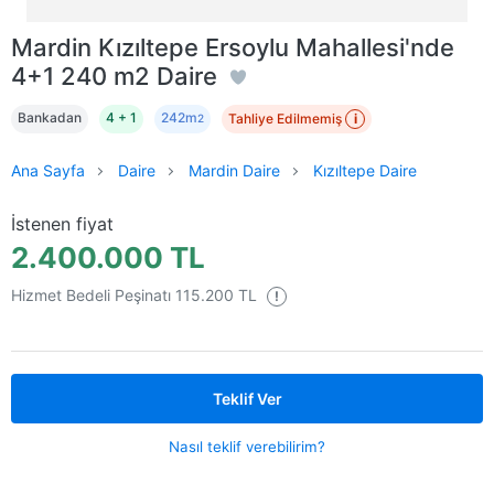
Mardin Kızıltepe Ersoylu Mahallesi'nde
4+1 240 m2 Daire
Bankadan
4 + 1
242m
Tahliye Edilmemiş
i
2
Ana Sayfa
Daire
Mardin Daire
Kızıltepe Daire
İstenen fiyat
2.400.000 TL
Hizmet Bedeli Peşinatı 115.200 TL
!
Teklif Ver
Nasıl teklif verebilirim?