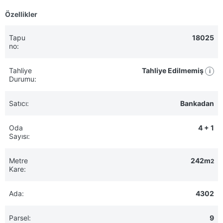
Özellikler
Tapu
18025
no:
Tahliye
Tahliye Edilmemiş
i
Durumu:
Satıcı:
Bankadan
Oda
4 + 1
Sayısı:
Metre
242m
2
Kare:
Ada:
4302
Parsel:
9