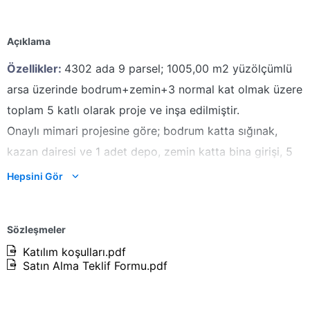
Açıklama
Özellikler:
4302 ada 9 parsel; 1005,00 m2 yüzölçümlü
arsa üzerinde bodrum+zemin+3 normal kat olmak üzere
toplam 5 katlı olarak proje ve inşa edilmiştir.
Onaylı
mimari projesine göre; bodrum katta sığınak,
kazan dairesi ve 1 adet depo, zemin katta bina girişi, 5
adet dükkan ve 1 adet mesken, 3 normal katların her bir
Hepsini Gör
katında 2 şer adet b.bölüm mesken olmak üzere bina
toplam 13 adet bağımsız bölümden oluşmaktadır. Bina
Sözleşmeler
girişi projesinde ve mahallen; zemin kat seviyesinden ve
Katılım koşulları.pdf
güney cepheden sağlanmaktadır. Ana gayrimenkulün dış
Satın Alma Teklif Formu.pdf
cephesi dış cephe boyası ile boyalı olup dairesel
balkonlar bulunmaktadır. Dış kapısı cam bölmeli demir