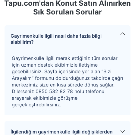
Tapu.com'dan Konut Satın Alınırken
doğramadır. Bina giriş holü, merdiven kat sahanlıkları ve
Sık Sorulan Sorular
merdiven basamakları mermer kaplama, merdiven
korkulukları paslanmaz alüminyum kaplamadır. Binada
ısınma katı yakıtlı merkezi kalorifer sistemi ile
Gayrimenkulle ilgili nasıl daha fazla bilgi
sağlanmaktadır.
alabilirim?
3. katta konumlu 5 no.lu bağımsız bölüm meskendir.
Gayrimenkulle ilgili merak ettiğiniz tüm sorular
Zemin kattan bina girişine göre arka cephede konumlu
için uzman destek ekibimizle iletişime
olup kuzey, doğu ve batı yönlerine bakmaktadır. Onaylı
geçebilirsiniz. Sayfa içerisinde yer alan “Sizi
Arayalım” formunu doldurduğunuz takdirde çağrı
kat irtifak projesine göre alanı brüt 242 m2 dir. Daire;
merkezimiz size en kısa sürede dönüş sağlar.
Salon, 4 adet oda, mutfak, banyo, lvb+wc, antre, hol,
Dilerseniz 0850 532 82 78 nolu telefonu
arayarak ekibimizle görüşme
duş ve 2 adet balkon hacimlerinden oluşmaktadır.
gerçekleştirebilirsiniz.
Not: Açık artırma kazanan teklifin %4+ KDV'si oranında
hizmet bedeli alınacaktır.
İlgilendiğim gayrimenkulle ilgili değişiklerden