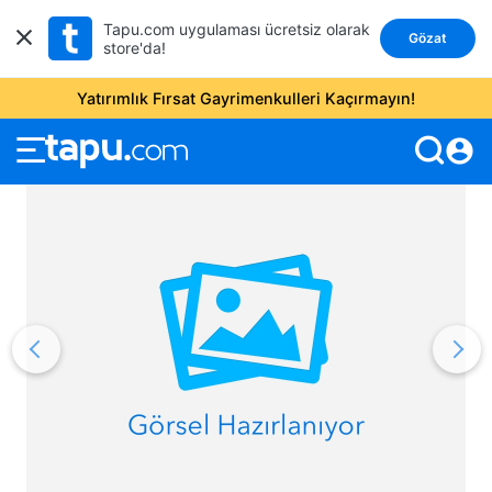
Tapu.com uygulaması ücretsiz olarak
Gözat
store'da!
Yatırımlık Fırsat Gayrimenkulleri Kaçırmayın!
account_circle