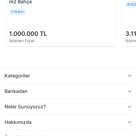
m2 Bahçe
810
1784m
²
1.000.000 TL
3.1
İstenen Fiyat
İsten
Kategoriler
Bankadan
Neler Sunuyoruz?
Hakkımızda