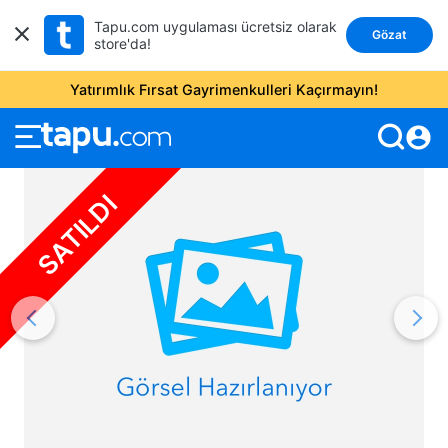
Tapu.com uygulaması ücretsiz olarak
Gözat
store'da!
Yatırımlık Fırsat Gayrimenkulleri Kaçırmayın!
account_circle
SATILDI