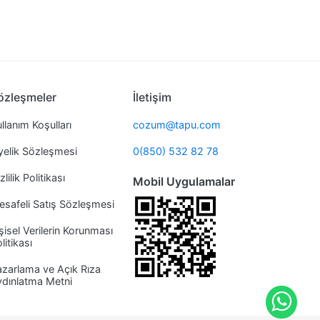
özleşmeler
İletişim
llanım Koşulları
cozum@tapu.com
yelik Sözleşmesi
0(850) 532 82 78
zlilik Politikası
Mobil Uygulamalar
safeli Satış Sözleşmesi
şisel Verilerin Korunması
litikası
zarlama ve Açık Rıza
ydınlatma Metni