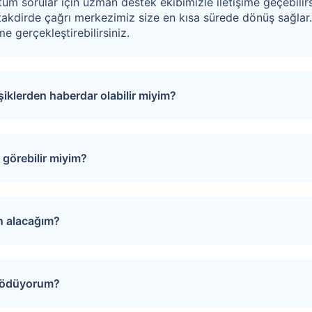
tüm sorular için uzman destek ekibimizle iletişime geçebilirs
akdirde çağrı merkezimiz size en kısa sürede dönüş sağlar
e gerçekleştirebilirsiniz.
işiklerden haberdar olabilir miyim?
puları favorinize ekleyebilirsiniz. Favorilere eklediğiniz tap
rinde oluşacak gelişmeler size SMS ve e-mail yoluyla iletilir.
görebilir miyim?
izi Arayalım” formunu doldurmanız gerekmektedir. Çağrı merk
evunuzu oluşturur.
ın alacağım?
iğiniz gayrimenkulün sayfasında yer alan “Teklif Ver” ya da “
 yönlendirilirsiniz. Bu sayfada teklifinizi girin, son olarak “
i ödüyorum?
ğerlendirilerek onaylanır ya da reddedilir. Satıcının dönüşü tar