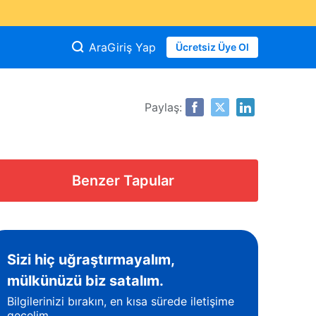
Ara
Giriş Yap
Ücretsiz Üye Ol
Paylaş:
Benzer Tapular
Sizi hiç uğraştırmayalım,
mülkünüzü biz satalım.
Bilgilerinizi bırakın, en kısa sürede iletişime
geçelim.