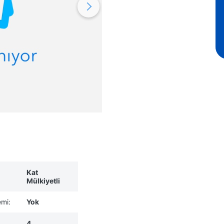
Kat
Mülkiyetli
emi:
Yok
4