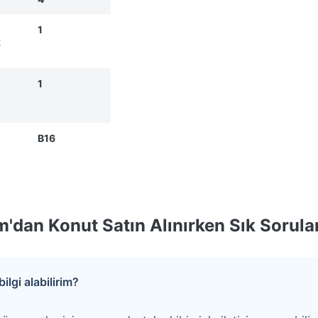
1
t
n
1
B16
'dan Konut Satın Alınırken Sık Sorula
ilgi alabilirim?