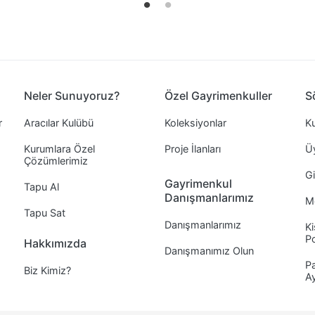
Neler Sunuyoruz?
Özel Gayrimenkuller
S
r
Aracılar Kulübü
Koleksiyonlar
Ku
Kurumlara Özel
Proje İlanları
Ü
Çözümlerimiz
Gi
Gayrimenkul
Tapu Al
Danışmanlarımız
Me
Tapu Sat
Danışmanlarımız
Ki
Po
Hakkımızda
Danışmanımız Olun
Pa
Biz Kimiz?
A