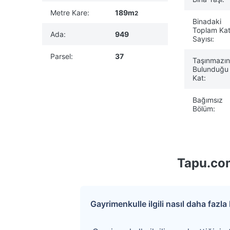
Metre Kare:
189m
2
Binadaki
Toplam Ka
Ada:
949
Sayısı:
Parsel:
37
Taşınmazı
Bulunduğu
Kat:
Bağımsız
Bölüm:
Tapu.com
Gayrimenkulle ilgili nasıl daha fazla b