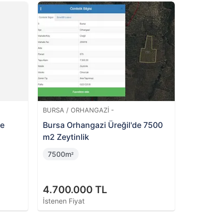
1
inin
da
Ğ / ERGENE -
BURSA / GEMLIK -
Yeşiltepe Mahallesi'nde
Gemlik Adliye Mahallesi'nd
yı
Hisseli Bina ve Arsası
46m
²
.000 TL
2.600.000 TL
Fiyat
İstenen Fiyat