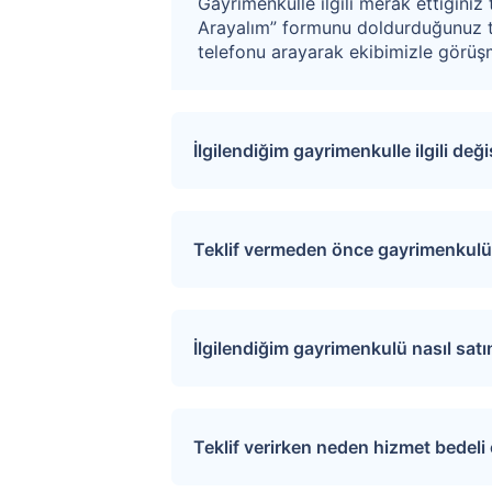
Gayrimenkulle ilgili merak ettiğiniz 
Arayalım” formunu doldurduğunuz t
telefonu arayarak ekibimizle görüşm
İlgilendiğim gayrimenkulle ilgili değ
Sitemize üye olarak ilgilendiğiniz ta
değişiklikler ve açık artırma tarihle
Teklif vermeden önce gayrimenkulü 
İlgili mülkü ziyaret etmek için “S
sağlayarak uygun tarihler için rand
İlgilendiğim gayrimenkulü nasıl sat
Üye girişi yaptıktan sonra ilgilend
tıkladığınızda teklif verme sayfasına
Teklif verirken neden hizmet bedel
Verdiğiniz teklif satıcı tarafından de