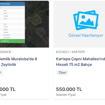
%
19
%
1
Değerinin
Değer
Altında
Altın
BALIKESIR / İVRINDI -
TEKIRDA
e 7500
Balıkesir İvrindi Kurtuluş
Ergene 
Mahallesi'nde Hisseli 14 Dönüm
Arsa Pa
Tarla
14522m
81m
²
²
1.985.000 TL
1.885
İstenen Fiyat
İstenen 