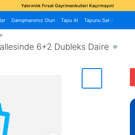
Yatırımlık Fırsat Gayrimenkulleri Kaçırmayın!
lar
Danışmanımız Olun
Tapu Al
Tapunu Sat
re
allesinde 6+2 Dubleks Daire