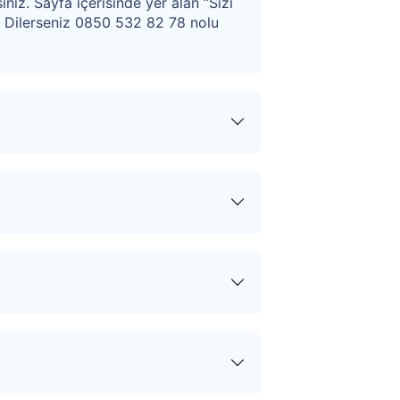
iniz. Sayfa içerisinde yer alan “Sizi
. Dilerseniz 0850 532 82 78 nolu
ular hakkında tüm haberler,
ezimiz size en kısa sürede dönüş
Pazarlığa Başla” butonuna
Teklifi Gönder” butonuna tıklayın.
afınıza bildirilir.