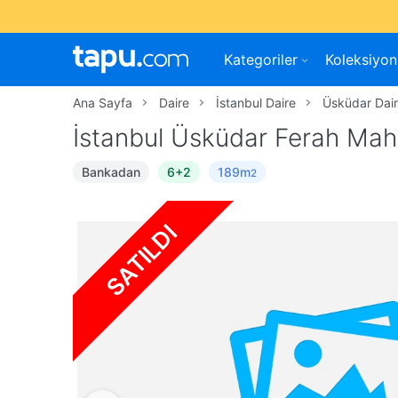
Kategoriler
Koleksiyon
Ana Sayfa
Daire
İstanbul Daire
Üsküdar Dai
İstanbul Üsküdar Ferah Mah
Bankadan
6+2
189m
2
SATILDI