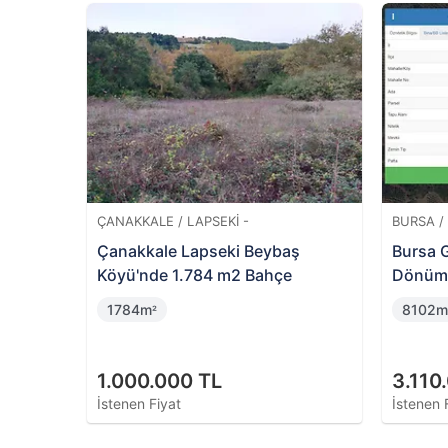
I / KARTEPE -
BURSA / ORHANGAZI -
pe Çepni Mahallesi'nde
Bursa Orhangazi Üreğil'd
li 75 m2 Bahçe
m2 Zeytinlik
7500m
²
000 TL
4.700.000 TL
 Fiyat
İstenen Fiyat