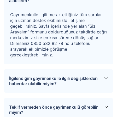
alabilirim?
1/2 oranında hissesi satılıktır. Hisseye düşen
Gayrimenkulle ilgili merak ettiğiniz tüm sorular
alan 172,66 m2'dir.
için uzman destek ekibimizle iletişime
geçebilirsiniz. Sayfa içerisinde yer alan “Sizi
Hisseli gayrimenkullerde diğer hissedarlara ilişkin ön
Arayalım” formunu doldurduğunuz takdirde çağrı
merkezimiz size en kısa sürede dönüş sağlar.
alım hakkı süresi maliklere tebliğ edilmesinden 3 ay
Dilerseniz 0850 532 82 78 nolu telefonu
sonra sona ermektedir, alıcı hisseli gayrimenkullerdeki
arayarak ekibimizle görüşme
gerçekleştirebilirsiniz.
hukuki süreçleri bilerek teklif vermeyi kabul eder.
Taşınmaz tapuda Lagus Mahallesi'ne kayıtlıdır.
Kazanan teklifin %4+KDV’si oranında hizmet bedeli
İlgilendiğim gayrimenkulle ilgili değişiklerden
alınacaktır.
haberdar olabilir miyim?
Sitemize üye olarak ilgilendiğiniz tapuları
favorinize ekleyebilirsiniz. Favorilere eklediğiniz
Teklif vermeden önce gayrimenkulü görebilir
tapular hakkında tüm haberler, değişiklikler ve
miyim?
açık artırma tarihlerinde oluşacak gelişmeler size