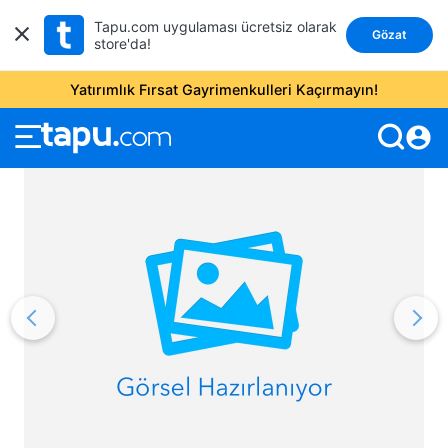
Tapu.com uygulaması ücretsiz olarak
Gözat
store'da!
Yatırımlık Fırsat Gayrimenkulleri Kaçırmayın!
account_circle