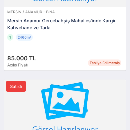
MERSIN / ANAMUR - BINA
Mersin Anamur Gercebahşiş Mahalles'inde Kargir
Kahvehane ve Tarla
1
2460m
²
85.000 TL
Tahliye Edilmemiş
Açılış Fiyatı
Satıldı