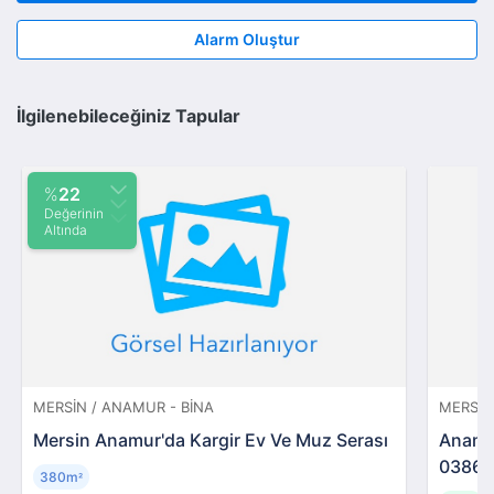
Alarm Oluştur
İlgilenebileceğiniz Tapular
%
22
Değerinin
Altında
MERSIN / ANAMUR - BINA
MERSIN
Mersin Anamur'da Kargir Ev Ve Muz Serası
Anamur
03866
380m
²