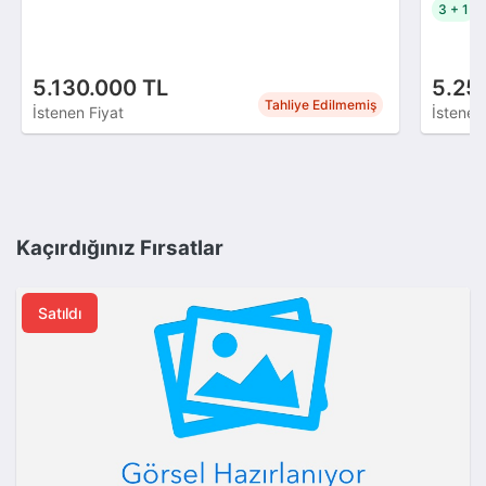
3 + 1
5.130.000 TL
5.25
Tahliye Edilmemiş
İstenen Fiyat
İstenen
Kaçırdığınız Fırsatlar
Satıldı