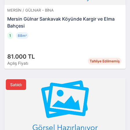
MERSIN / GÜLNAR - BINA
Mersin Gülnar Sarıkavak Köyünde Kargir ve Elma
Bahçesi
1
88m
²
81.000 TL
Tahliye Edilmemiş
Açılış Fiyatı
Satıldı