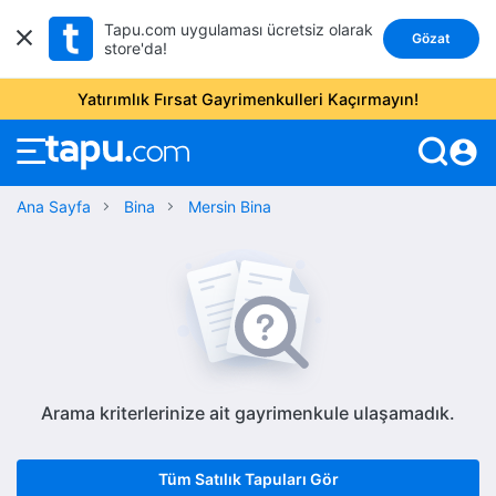
Tapu.com uygulaması ücretsiz olarak
Gözat
store'da!
Yatırımlık Fırsat Gayrimenkulleri Kaçırmayın!
account_circle
Ana Sayfa
Bina
Mersin Bina
Arama kriterlerinize ait gayrimenkule ulaşamadık.
Tüm Satılık Tapuları Gör