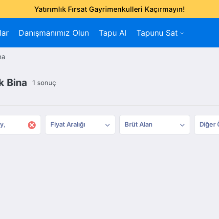
Yatırımlık Fırsat Gayrimenkulleri Kaçırmayın!
lar
Danışmanımız Olun
Tapu Al
Tapunu Sat
na
k Bina
1 sonuç
×
y
Fiyat Aralığı
Brüt Alan
Diğer 