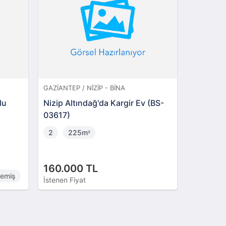
GAZIANTEP / NIZIP - BINA
ADANA / 
lu
Nizip Altındağ'da Kargir Ev (BS-
Seyhan M
03617)
Hisseli 
2
225m
5
1
²
160.000 TL
2.300.
memiş
İstenen Fiyat
İstenen Fi