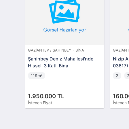
GAZIANTEP / ŞAHINBEY - BINA
GAZIANTE
Şahinbey Deniz Mahallesi'nde
Nizip A
Hisseli 3 Katlı Bina
03617)
119m
2
²
1.950.000 TL
160.0
İstenen Fiyat
İstenen 