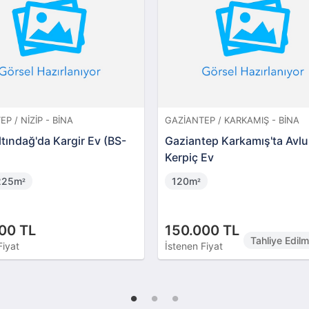
P / NIZIP - BINA
GAZIANTEP / KARKAMIŞ - BINA
ltındağ'da Kargir Ev (BS-
Gaziantep Karkamış'ta Avlu
Kerpiç Ev
225m
120m
²
²
00 TL
150.000 TL
Tahliye Edil
Fiyat
İstenen Fiyat