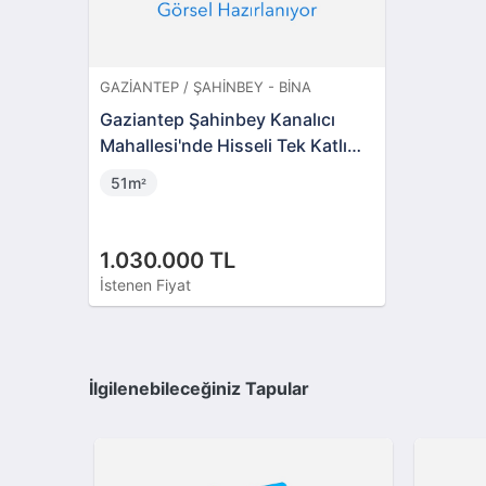
GAZIANTEP / ŞAHINBEY - BINA
Gaziantep Şahinbey Kanalıcı
Mahallesi'nde Hisseli Tek Katlı
Bina
51m
²
1.030.000 TL
İstenen Fiyat
İlgilenebileceğiniz Tapular