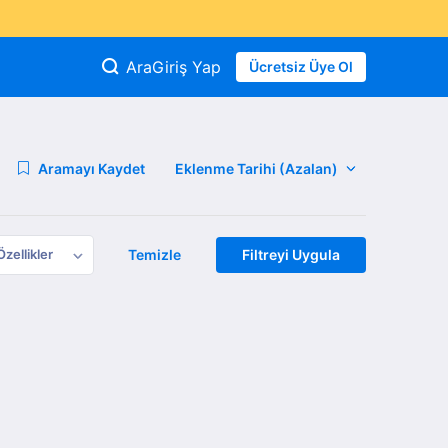
Ara
Giriş Yap
Ücretsiz Üye Ol
Aramayı Kaydet
Özellikler
Temizle
Filtreyi Uygula