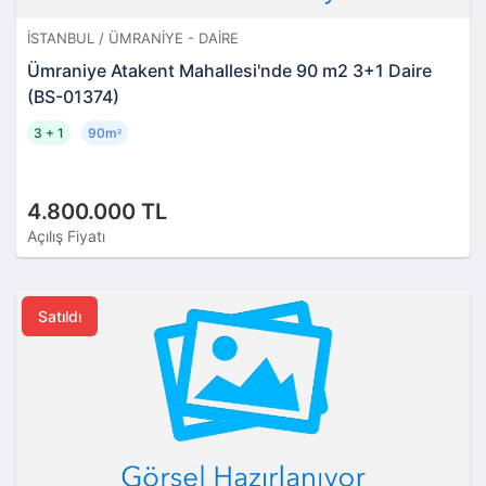
İSTANBUL / ÜMRANIYE - DAIRE
Ümraniye Atakent Mahallesi'nde 90 m2 3+1 Daire
(BS-01374)
3 + 1
90m
²
4.800.000 TL
Açılış Fiyatı
Satıldı