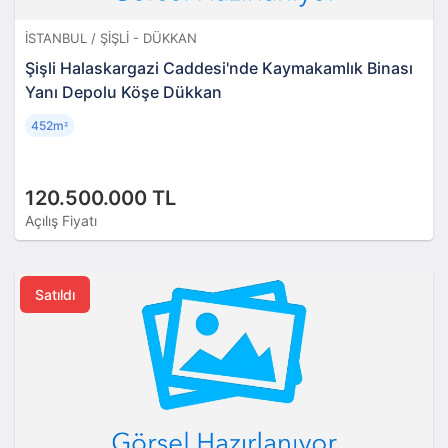
İSTANBUL / ŞIŞLI - DÜKKAN
Şişli Halaskargazi Caddesi'nde Kaymakamlık Binası
Yanı Depolu Köşe Dükkan
452m
²
120.500.000 TL
Açılış Fiyatı
Satıldı