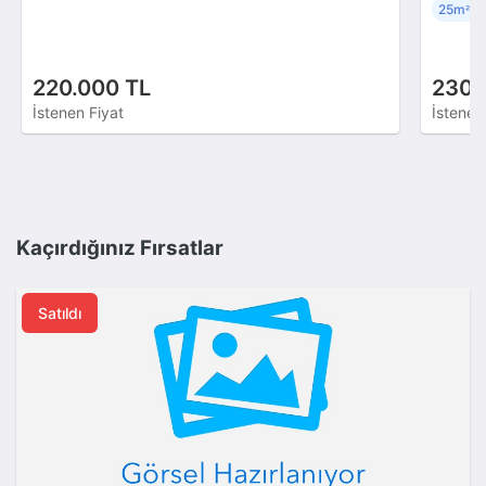
25m
²
220.000 TL
230.
İstenen Fiyat
İstenen
Kaçırdığınız Fırsatlar
Satıldı