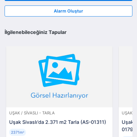
Alarm Oluştur
İlgilenebileceğiniz Tapular
UŞAK / SIVASLI - TARLA
UŞAK / 
Uşak Sivaslı'da 2.371 m2 Tarla (AS-01311)
Uşak S
01799
2371m
²