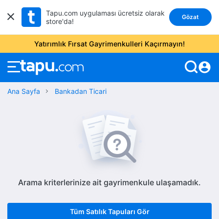
Tapu.com uygulaması ücretsiz olarak
Gözat
store'da!
Yatırımlık Fırsat Gayrimenkulleri Kaçırmayın!
account_circle
Ana Sayfa
Bankadan Ticari
Arama kriterlerinize ait gayrimenkule ulaşamadık.
Tüm Satılık Tapuları Gör